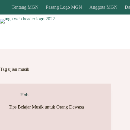
Skip
Tentang MGN
Pasang Logo MGN
Anggota MGN
Da
to
content
Tag
ujian musik
Hobi
Tips Belajar Musik untuk Orang Dewasa