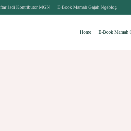
ftar Jadi Kontributor MGN
E-Book Mamah Gajah Ngeblog
Home
E-Book Mamah G