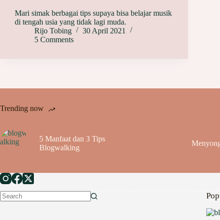
Mari simak berbagai tips supaya bisa belajar musik
di tengah usia yang tidak lagi muda.
Rijo Tobing
30 April 2021
5 Comments
Trending now
5 Manfaat dan 3 Tips
Menyong
Blogwalking
Pop
No
results