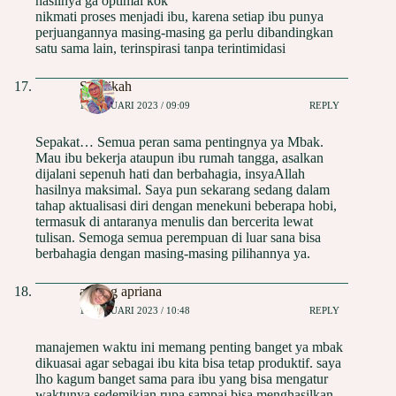
hasilnya ga optimal kok
nikmati proses menjadi ibu, karena setiap ibu punya
perjuangannya masing-masing ga perlu dibandingkan
satu sama lain, terinspirasi tanpa terintimidasi
SHalikah
18 JANUARI 2023 / 09:09
REPLY
Sepakat… Semua peran sama pentingnya ya Mbak.
Mau ibu bekerja ataupun ibu rumah tangga, asalkan
dijalani sepenuh hati dan berbahagia, insyaAllah
hasilnya maksimal. Saya pun sekarang sedang dalam
tahap aktualisasi diri dengan menekuni beberapa hobi,
termasuk di antaranya menulis dan bercerita lewat
tulisan. Semoga semua perempuan di luar sana bisa
berbahagia dengan masing-masing pilihannya ya.
antung apriana
18 JANUARI 2023 / 10:48
REPLY
manajemen waktu ini memang penting banget ya mbak
dikuasai agar sebagai ibu kita bisa tetap produktif. saya
lho kagum banget sama para ibu yang bisa mengatur
waktunya sedemikian rupa sampai bisa menghasilkan