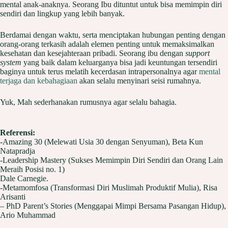
mental anak-anaknya. Seorang Ibu dituntut untuk bisa memimpin diri
sendiri dan lingkup yang lebih banyak.
Berdamai dengan waktu, serta menciptakan hubungan penting dengan
orang-orang terkasih adalah elemen penting untuk memaksimalkan
kesehatan dan kesejahteraan pribadi. Seorang ibu dengan
support
system
yang baik dalam keluarganya bisa jadi keuntungan tersendiri
baginya untuk terus melatih kecerdasan intrapersonalnya agar
mental
terjaga dan kebahagiaan
akan selalu menyinari seisi rumahnya.
Yuk, Mah sederhanakan rumusnya agar selalu bahagia.
Referensi:
-Amazing 30 (Melewati Usia 30 dengan Senyuman), Beta Kun
Natapradja
-Leadership Mastery (Sukses Memimpin Diri Sendiri dan Orang Lain
Meraih Posisi no. 1)
Dale Carnegie.
-Metamomfosa (Transformasi Diri Muslimah Produktif Mulia), Risa
Arisanti
– PhD Parent’s Stories (Menggapai Mimpi Bersama Pasangan Hidup),
Ario Muhammad