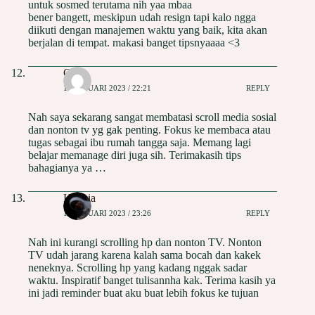
untuk sosmed terutama nih yaa mbaa
bener bangett, meskipun udah resign tapi kalo ngga
diikuti dengan manajemen waktu yang baik, kita akan
berjalan di tempat. makasi banget tipsnyaaaa <3
Okti
17 JANUARI 2023 / 22:21
REPLY
Nah saya sekarang sangat membatasi scroll media sosial
dan nonton tv yg gak penting. Fokus ke membaca atau
tugas sebagai ibu rumah tangga saja. Memang lagi
belajar memanage diri juga sih. Terimakasih tips
bahagianya ya …
Kennia
17 JANUARI 2023 / 23:26
REPLY
Nah ini kurangi scrolling hp dan nonton TV. Nonton
TV udah jarang karena kalah sama bocah dan kakek
neneknya. Scrolling hp yang kadang nggak sadar
waktu. Inspiratif banget tulisannha kak. Terima kasih ya
ini jadi reminder buat aku buat lebih fokus ke tujuan