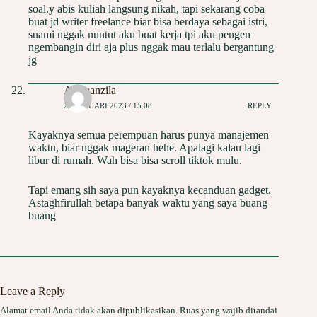
soal.y abis kuliah langsung nikah, tapi sekarang coba
buat jd writer freelance biar bisa berdaya sebagai istri,
suami nggak nuntut aku buat kerja tpi aku pengen
ngembangin diri aja plus nggak mau terlalu bergantung
jg
Alfimanzila
20 JANUARI 2023 / 15:08
REPLY
Kayaknya semua perempuan harus punya manajemen
waktu, biar nggak mageran hehe. Apalagi kalau lagi
libur di rumah. Wah bisa bisa scroll tiktok mulu.
Tapi emang sih saya pun kayaknya kecanduan gadget.
Astaghfirullah betapa banyak waktu yang saya buang
buang
Leave a Reply
Alamat email Anda tidak akan dipublikasikan.
Ruas yang wajib ditandai