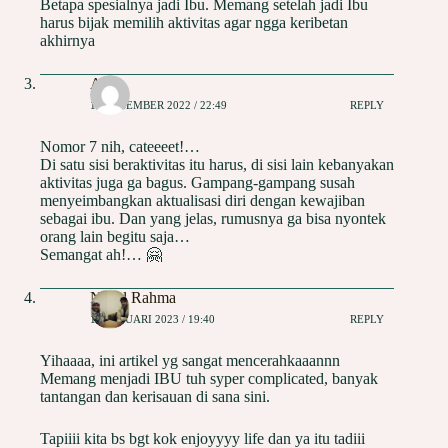
Betapa spesialnya jadi Ibu. Memang setelah jadi Ibu
harus bijak memilih aktivitas agar ngga keribetan
akhirnya
Alfi
12 DESEMBER 2022 / 22:49
REPLY
Nomor 7 nih, cateeeet!…
Di satu sisi beraktivitas itu harus, di sisi lain kebanyakan
aktivitas juga ga bagus. Gampang-gampang susah
menyeimbangkan aktualisasi diri dengan kewajiban
sebagai ibu. Dan yang jelas, rumusnya ga bisa nyontek
orang lain begitu saja…
Semangat ah!… 🤗
Nurul Rahma
15 JANUARI 2023 / 19:40
REPLY
Yihaaaa, ini artikel yg sangat mencerahkaaannn
Memang menjadi IBU tuh syper complicated, banyak
tantangan dan kerisauan di sana sini.
Tapiiii kita bs bgt kok enjoyyyy life dan ya itu tadiii