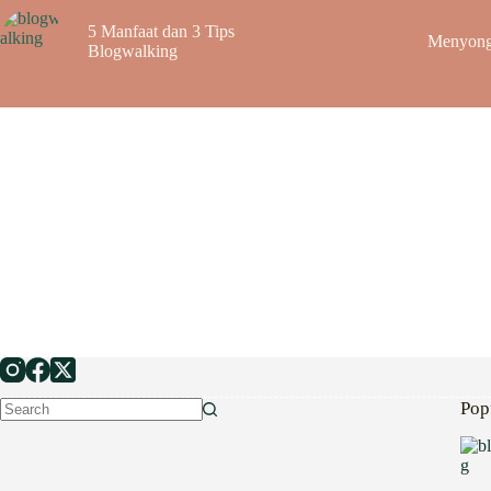
5 Manfaat dan 3 Tips
Menyong
Blogwalking
Pop
No
results