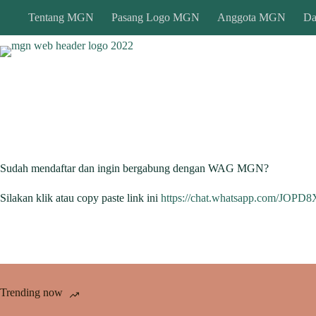
Skip
Tentang MGN
Pasang Logo MGN
Anggota MGN
Da
to
content
Sudah mendaftar dan ingin bergabung dengan WAG MGN?
Silakan klik atau copy paste link ini
https://chat.whatsapp.com/JO
Trending now