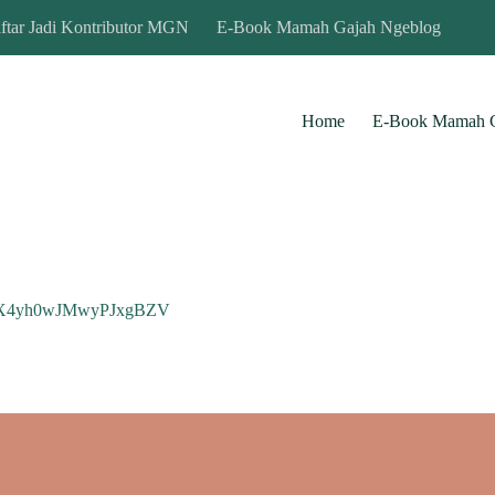
ftar Jadi Kontributor MGN
E-Book Mamah Gajah Ngeblog
Home
E-Book Mamah G
PD8X4yh0wJMwyPJxgBZV