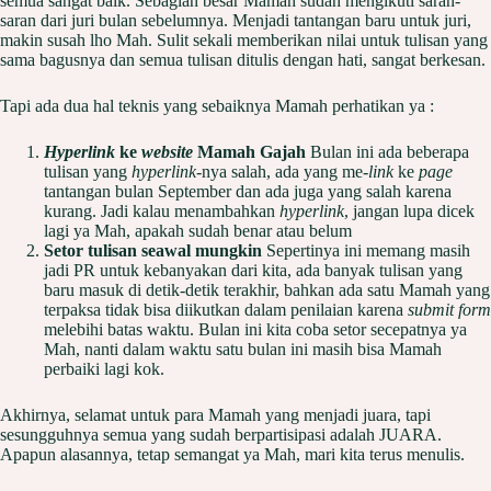
semua sangat baik. Sebagian besar Mamah sudah mengikuti saran-
saran dari juri bulan sebelumnya. Menjadi tantangan baru untuk juri,
makin susah lho Mah. Sulit sekali memberikan nilai untuk tulisan yang
sama bagusnya dan semua tulisan ditulis dengan hati, sangat berkesan.
Tapi ada dua hal teknis yang sebaiknya Mamah perhatikan ya :
Hyperlink
ke
website
Mamah Gajah
Bulan ini ada beberapa
tulisan yang
hyperlink
-nya salah, ada yang me-
link
ke
page
tantangan bulan September dan ada juga yang salah karena
kurang. Jadi kalau menambahkan
hyperlink
, jangan lupa dicek
lagi ya Mah, apakah sudah benar atau belum
Setor tulisan seawal mungkin
Sepertinya ini memang masih
jadi PR untuk kebanyakan dari kita, ada banyak tulisan yang
baru masuk di detik-detik terakhir, bahkan ada satu Mamah yang
terpaksa tidak bisa diikutkan dalam penilaian karena
submit form
melebihi batas waktu. Bulan ini kita coba setor secepatnya ya
Mah, nanti dalam waktu satu bulan ini masih bisa Mamah
perbaiki lagi kok.
Akhirnya, selamat untuk para Mamah yang menjadi juara, tapi
sesungguhnya semua yang sudah berpartisipasi adalah JUARA.
Apapun alasannya, tetap semangat ya Mah, mari kita terus menulis.