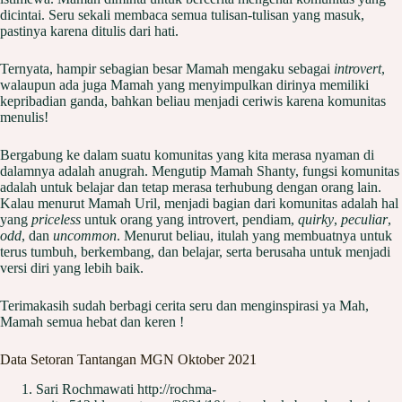
dicintai. Seru sekali membaca semua tulisan-tulisan yang masuk,
pastinya karena ditulis dari hati.
Ternyata, hampir sebagian besar Mamah mengaku sebagai
introvert
,
walaupun ada juga Mamah yang menyimpulkan dirinya memiliki
kepribadian ganda, bahkan beliau menjadi ceriwis karena komunitas
menulis!
Bergabung ke dalam suatu komunitas yang kita merasa nyaman di
dalamnya adalah anugrah. Mengutip Mamah Shanty, fungsi komunitas
adalah untuk belajar dan tetap merasa terhubung dengan orang lain.
Kalau menurut Mamah Uril, menjadi bagian dari komunitas adalah hal
yang
priceless
untuk orang yang introvert, pendiam,
quirky
,
peculiar
,
odd
, dan
uncommon
. Menurut beliau, itulah yang membuatnya untuk
terus tumbuh, berkembang, dan belajar, serta berusaha untuk menjadi
versi diri yang lebih baik.
Terimakasih sudah berbagi cerita seru dan menginspirasi ya Mah,
Mamah semua hebat dan keren !
Data Setoran Tantangan MGN Oktober 2021
Sari Rochmawati http://rochma-