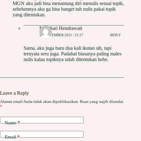
MGN aku jadi bisa menantang diri menulis sesuai topik,
sebelumnya aku ga bisa banget tuh nulis pakai topik
yang ditentukan.
May Sari Hendrawati
12 NOVEMBER 2021 / 21:27
REPLY
Sama, aku juga baru dua kali ikutan sih, tapi
ternyata seru juga. Padahal biasanya paling males
nulis kalau topiknya udah ditentukan hehe.
Leave a Reply
Alamat email Anda tidak akan dipublikasikan.
Ruas yang wajib ditandai
*
Name
*
Email
*