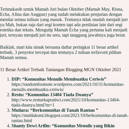
Terimakasih untuk Mamah Juri bulan Oktober (Mamah May, Risna,
Echa, Afina dan Anggun) yang sudah melakukan penjurian dengan
menilai semua tulisan yang masuk. Tentunya tidak mudah menjadi juri
ya Mah, bukan saja dari segi konten tapi ada penilaian lain dari segi
estetika dan teknis. Mengutip Mamah Echa yang pertama kali menjadi
juri, ternyata menjadi juri itu seru, tapi tanggung jawabnya juga berat.
Baiklah, mari kita simak bersama daftar peringkat 11 besar artikel
terbaik, 3 penyetor tercepat dan tentunya 2 tulisan terfavorit pilihan
Mamah semua.
11 Besar Artikel Terbaik Tantangan Blogging MGN Oktober 2021
DIP: “Komunitas Menulis Membuatku Ceriwis”
https://randomfootnote.wordpress.com/2021/10/31/komunitas-
menulis-membuatku-ceriwis/
Restu:
“Komunitas 13404 Tiada Duanya”
http://www.restuekapratiwi.com/2021/10/komunitas-13404-
tiada-duanya.html?m=1
Mutiara: “Berkomunitas di Tanah Rantau ”
https://mutilaksmi.blogspot.com/2021/10/berkomunitas-di-tanah-
rantau.html
Shanty Dewi Arifin: “Komunitas Menulis yang Bikin