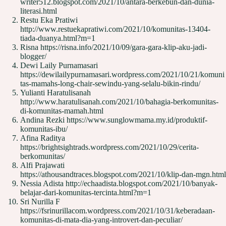
writer512.blogspot.com/2021/10/antara-berkebun-dan-dunia-
literasi.html
Restu Eka Pratiwi
http://www.restuekapratiwi.com/2021/10/komunitas-13404-
tiada-duanya.html?m=1
Risna https://risna.info/2021/10/09/gara-gara-klip-aku-jadi-
blogger/
Dewi Laily Purnamasari
https://dewilailypurnamasari.wordpress.com/2021/10/21/komuni
tas-mamahs-long-chair-sewindu-yang-selalu-bikin-rindu/
Yulianti Haratulisanah
http://www.haratulisanah.com/2021/10/bahagia-berkomunitas-
di-komunitas-mamah.html
Andina Rezki https://www.sunglowmama.my.id/produktif-
komunitas-ibu/
Afina Raditya
https://brightsightrads.wordpress.com/2021/10/29/cerita-
berkomunitas/
Alfi Prajawati
https://athousandtraces.blogspot.com/2021/10/klip-dan-mgn.html
Nessia Adista http://echaadista.blogspot.com/2021/10/banyak-
belajar-dari-komunitas-tercinta.html?m=1
Sri Nurilla F
https://fsrinurillacom.wordpress.com/2021/10/31/keberadaan-
komunitas-di-mata-dia-yang-introvert-dan-peculiar/