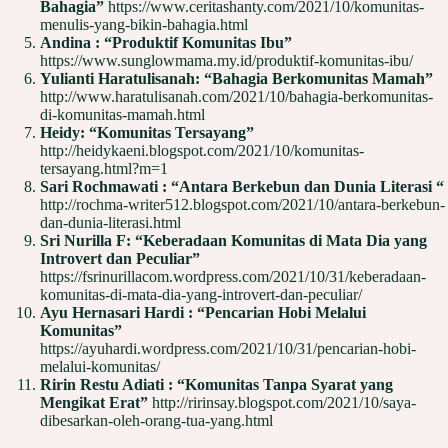
Bahagia”
https://www.ceritashanty.com/2021/10/komunitas-
menulis-yang-bikin-bahagia.html
Andina : “Produktif Komunitas Ibu”
https://www.sunglowmama.my.id/produktif-komunitas-ibu/
Yulianti Haratulisanah: “Bahagia Berkomunitas Mamah”
http://www.haratulisanah.com/2021/10/bahagia-berkomunitas-
di-komunitas-mamah.html
Heidy: “Komunitas Tersayang”
http://heidykaeni.blogspot.com/2021/10/komunitas-
tersayang.html?m=1
Sari Rochmawati : “Antara Berkebun dan Dunia Literasi “
http://rochma-writer512.blogspot.com/2021/10/antara-berkebun-
dan-dunia-literasi.html
Sri Nurilla F: “Keberadaan Komunitas di Mata Dia yang
Introvert dan Peculiar”
https://fsrinurillacom.wordpress.com/2021/10/31/keberadaan-
komunitas-di-mata-dia-yang-introvert-dan-peculiar/
Ayu Hernasari Hardi : “Pencarian Hobi Melalui
Komunitas”
https://ayuhardi.wordpress.com/2021/10/31/pencarian-hobi-
melalui-komunitas/
Ririn Restu Adiati : “Komunitas Tanpa Syarat yang
Mengikat Erat”
http://ririnsay.blogspot.com/2021/10/saya-
dibesarkan-oleh-orang-tua-yang.html