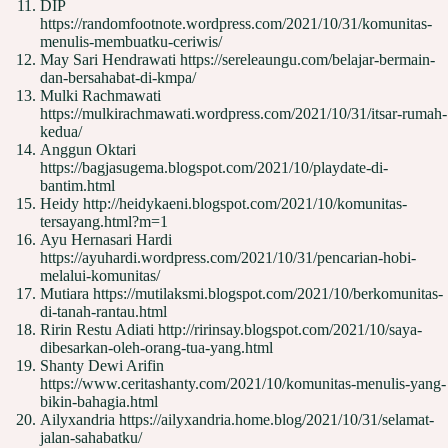
DIP
https://randomfootnote.wordpress.com/2021/10/31/komunitas-
menulis-membuatku-ceriwis/
May Sari Hendrawati https://sereleaungu.com/belajar-bermain-
dan-bersahabat-di-kmpa/
Mulki Rachmawati
https://mulkirachmawati.wordpress.com/2021/10/31/itsar-rumah-
kedua/
Anggun Oktari
https://bagjasugema.blogspot.com/2021/10/playdate-di-
bantim.html
Heidy http://heidykaeni.blogspot.com/2021/10/komunitas-
tersayang.html?m=1
Ayu Hernasari Hardi
https://ayuhardi.wordpress.com/2021/10/31/pencarian-hobi-
melalui-komunitas/
Mutiara https://mutilaksmi.blogspot.com/2021/10/berkomunitas-
di-tanah-rantau.html
Ririn Restu Adiati http://ririnsay.blogspot.com/2021/10/saya-
dibesarkan-oleh-orang-tua-yang.html
Shanty Dewi Arifin
https://www.ceritashanty.com/2021/10/komunitas-menulis-yang-
bikin-bahagia.html
Ailyxandria https://ailyxandria.home.blog/2021/10/31/selamat-
jalan-sahabatku/