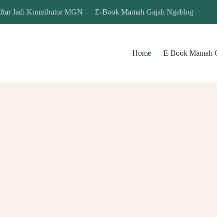
ftar Jadi Kontributor MGN
E-Book Mamah Gajah Ngeblog
Home
E-Book Mamah G