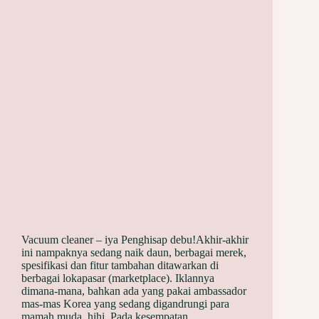
Vacuum cleaner – iya Penghisap debu!Akhir-akhir
ini nampaknya sedang naik daun, berbagai merek,
spesifikasi dan fitur tambahan ditawarkan di
berbagai lokapasar (marketplace). Iklannya
dimana-mana, bahkan ada yang pakai ambassador
mas-mas Korea yang sedang digandrungi para
mamah muda, hihi. Pada kesempatan…