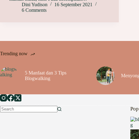
Dini Yudison
16 September 2021
6 Comments
Trending now
5 Manfaat dan 3 Tips
Menyong
Blogwalking
Pop
No
results