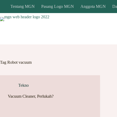
Skip
Tentang MGN
Pasang Logo MGN
Anggota MGN
Da
to
content
Tag
Robot vacuum
Tekno
Vacuum Cleaner, Perlukah?