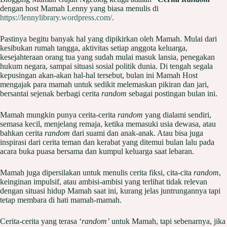
dengan host Mamah Lenny yang biasa menulis di
https://lennylibrary.wordpress.com/
.
Pastinya begitu banyak hal yang dipikirkan oleh Mamah. Mulai dari
kesibukan rumah tangga, aktivitas setiap anggota keluarga,
kesejahteraan orang tua yang sudah mulai masuk lansia, penegakan
hukum negara, sampai situasi sosial politik dunia. Di tengah segala
kepusingan akan-akan hal-hal tersebut, bulan ini Mamah Host
mengajak para mamah untuk sedikit melemaskan pikiran dan jari,
bersantai sejenak berbagi cerita
random
sebagai postingan bulan ini.
Mamah mungkin punya cerita-cerita
random
yang dialami sendiri,
semasa kecil, menjelang remaja, ketika memasuki usia dewasa, atau
bahkan cerita
random
dari suami dan anak-anak. Atau bisa juga
inspirasi dari cerita teman dan kerabat yang ditemui bulan lalu pada
acara buka puasa bersama dan kumpul keluarga saat lebaran.
Mamah juga dipersilakan untuk menulis cerita fiksi, cita-cita
random
,
keinginan impulsif, atau ambisi-ambisi yang terlihat tidak relevan
dengan situasi hidup Mamah saat ini, kurang jelas juntrungannya tapi
tetap membara di hati mamah-mamah.
Cerita-cerita yang terasa ‘
random’
untuk Mamah, tapi sebenarnya, jika