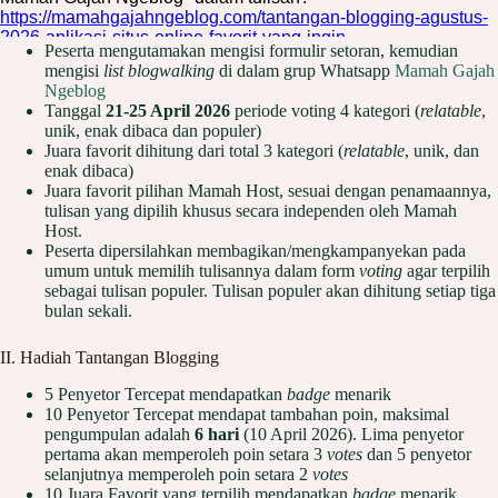
Peserta mengutamakan mengisi formulir setoran, kemudian
mengisi
list blogwalking
di dalam grup Whatsapp
Mamah Gajah
Ngeblog
Tanggal
21-25 April 2026
periode voting 4 kategori (
relatable
,
unik, enak dibaca dan populer)
Juara favorit dihitung dari total 3 kategori (
relatable
, unik, dan
enak dibaca)
Juara favorit pilihan Mamah Host, sesuai dengan penamaannya,
tulisan yang dipilih khusus secara independen oleh Mamah
Host.
Peserta dipersilahkan membagikan/mengkampanyekan pada
umum untuk memilih tulisannya dalam form
voting
agar terpilih
sebagai tulisan populer. Tulisan populer akan dihitung setiap tiga
bulan sekali.
II. Hadiah Tantangan Blogging
5 Penyetor Tercepat mendapatkan
badge
menarik
10 Penyetor Tercepat mendapat tambahan poin, maksimal
pengumpulan adalah
6 hari
(10 April 2026). Lima penyetor
pertama akan memperoleh poin setara 3
votes
dan 5 penyetor
selanjutnya memperoleh poin setara 2
votes
10 Juara Favorit yang terpilih mendapatkan
badge
menarik