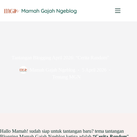
Skip
to
content
Tantangan Blogging April 2026: “Cerita Random”
Mamah Gajah Ngeblog
5 April 2026
Tentang MGN
Hallo Mamah! sudah siap untuk tantangan baru? tema tantangan
Blogging Mamah Gajah Ngeblog ketiga adalah
“Cerita
Random
”