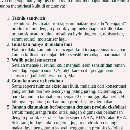
Ada beberapa hal yang bisa dilakukan untuk mendapat manfaat retinol
tanpa mengiritasi kulit di antaranya:
Teknik sandwich
Teknik sandwich atau roti lapis ini maksudnya ada “mengapit”
produk retinol dengan produk yang melembapkan kulit dalam
urutan skincare routine, misalnya hydrating toner, moisturiser,
serum retinol, moisturiser lagi.
Gunakan hanya di malam hari
Hal ini dilakukan untuk mencegah kulit terpapar sinar matahari
karena kulit akan menjadi lebih sensitif terhadap sinar matahari.
Wajib pakai sunscreen
Setelah memakai retinol kulit menjadi lebih sensitif dan rentan
terhadap paparan sinar UV, oleh karena itu
penggunaan
sunscreen jadi lebih wajib
nih, Mah.
Gunakan secara bertahap
Sama seperti rutinitas eksfoliasi kulit, mulailah dari konsentrasi
yang rendah dan frekuensi yang paling jarang, 1x seminggu,
baru kemudian tambahkan menjadi 2x seminggu jika perlu. Hal
ini juga tergantung dari anjuran produk yang digunakan.
Jangan digunakan berbarengan dengan produk eksfoliasi
Untuk mengurangi risiko iritasi jangan digunakan bersamaan
dengan produk eksfoliasi kimia seperti AHA, BHA, atau PHA.
Sekarang ini lagi cukup ngetren juga metode skin cycling,
maksudnya pengaturan jadwal penggunaan produk eksfoliasi