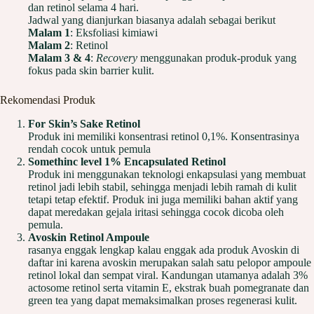
dan retinol selama 4 hari.
Jadwal yang dianjurkan biasanya adalah sebagai berikut
Malam 1
: Eksfoliasi kimiawi
Malam 2
: Retinol
Malam 3 & 4
:
Recovery
menggunakan produk-produk yang
fokus pada skin barrier kulit.
Rekomendasi Produk
For Skin’s Sake Retinol
Produk ini memiliki konsentrasi retinol 0,1%. Konsentrasinya
rendah cocok untuk pemula
Somethinc level 1% Encapsulated Retinol
Produk ini menggunakan teknologi enkapsulasi yang membuat
retinol jadi lebih stabil, sehingga menjadi lebih ramah di kulit
tetapi tetap efektif. Produk ini juga memiliki bahan aktif yang
dapat meredakan gejala iritasi sehingga cocok dicoba oleh
pemula.
Avoskin Retinol Ampoule
rasanya enggak lengkap kalau enggak ada produk Avoskin di
daftar ini karena avoskin merupakan salah satu pelopor ampoule
retinol lokal dan sempat viral. Kandungan utamanya adalah 3%
actosome retinol serta vitamin E, ekstrak buah pomegranate dan
green tea yang dapat memaksimalkan proses regenerasi kulit.