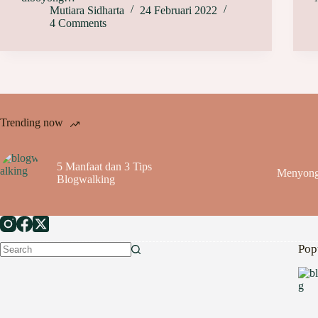
Mutiara Sidharta
24 Februari 2022
4 Comments
Trending now
5 Manfaat dan 3 Tips
Menyong
Blogwalking
Pop
No
results