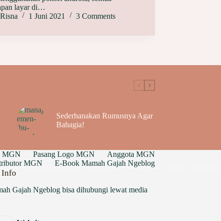
apan layar di…
Risna
1 Juni 2021
3 Comments
Sederhanakan Rumusnya Agar
Bahagia!
g MGN
Pasang Logo MGN
Anggota MGN
ntributor MGN
E-Book Mamah Gajah Ngeblog
 Info
ah Gajah Ngeblog bisa dihubungi lewat media