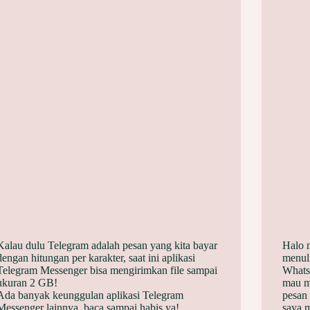
Kalau dulu Telegram adalah pesan yang kita bayar
Halo 
dengan hitungan per karakter, saat ini aplikasi
menul
Telegram Messenger bisa mengirimkan file sampai
WhatsA
ukuran 2 GB!
mau m
Ada banyak keunggulan aplikasi Telegram
pesan
Messenger lainnya, baca sampai habis ya!
saya 