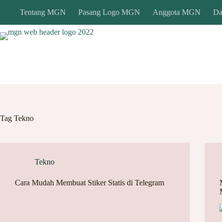
Skip
Tentang MGN
Pasang Logo MGN
Anggota MGN
Da
to
content
Tag
Tekno
Tekno
Cara Mudah Membuat Stiker Statis di Telegram