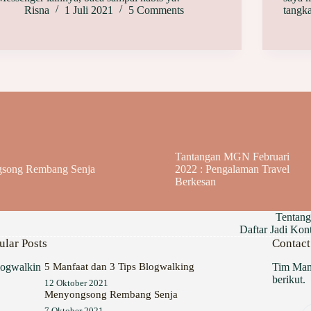
Risna
1 Juli 2021
5 Comments
tangk
Tantangan MGN Februari
song Rembang Senja
2022 : Pengalaman Travel
Berkesan
Tentan
Daftar Jadi Ko
ular Posts
Contact
5 Manfaat dan 3 Tips Blogwalking
Tim Mam
berikut.
12 Oktober 2021
Menyongsong Rembang Senja
7 Oktober 2021