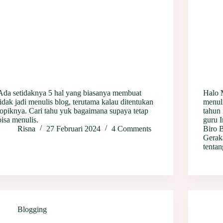
Ada setidaknya 5 hal yang biasanya membuat
Halo 
tidak jadi menulis blog, terutama kalau ditentukan
menul
topiknya. Cari tahu yuk bagaimana supaya tetap
tahun
bisa menulis.
guru I
Risna
27 Februari 2024
4 Comments
Biro B
Gerak
tenta
Blogging