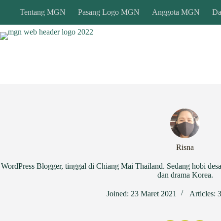
Skip
Tentang MGN
Pasang Logo MGN
Anggota MGN
Da
to
content
Risna
WordPress Blogger, tinggal di Chiang Mai Thailand. Sedang hobi des
dan drama Korea.
Joined: 23 Maret 2021
Articles: 