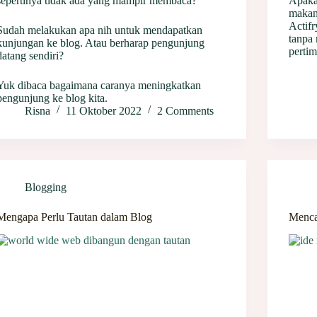
sepertinya tidak ada yang mampir membaca?
Apaka
makan
Actif
Sudah melakukan apa nih untuk mendapatkan
tanpa 
kunjungan ke blog. Atau berharap pengunjung
perti
datang sendiri?
Yuk dibaca bagaimana caranya meningkatkan
pengunjung ke blog kita.
Risna
11 Oktober 2022
2 Comments
Blogging
Mengapa Perlu Tautan dalam Blog
Menca