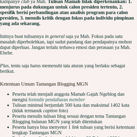
kampanye
club
ya Mah.
Tulisan Mamah tidak diperkenankan: 1.
menjurus pada dukungan untuk calon presiden tertentu, 2.
spesifik
berisi perbandingan atau analisis program para calon
presiden, 3. menulis kritik dengan fokus pada individu pimpinan
yang ada sekarang.
Intinya buat tulisannya
in general
saja ya Mah. Fokus pada satu
masalah diperbolehkan, tapi sudut pandang dan pendapatnya mohon
dapat diperluas. Jangan terlalu terbawa emosi dan perasaan ya Mah.
Ehehe.
Plus
, tentu saja harus memenuhi tata aturan yang berlaku sebagai
berikut.
Ketentuan Umum Tantangan Blogging MGN
Peserta telah menjadi anggota Mamah Gajah Ngeblog dan
mengisi
formulir pendaftaran
member
Tulisan minimal berjumlah 500 kata dan maksimal 1402 kata
(tidak termasuk
caption
foto)
Peserta menulis tulisan blog sesuai dengan tema Tantangan
Blogging bulanan MGN yang telah ditentukan
Peserta hanya bisa menyetor 1
link
tulisan yang berisi ketentuan
lengkap Tantangan MGN