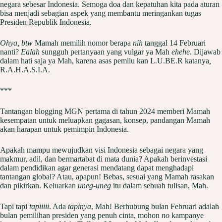
negara sebesar Indonesia. Semoga doa dan kepatuhan kita pada aturan
bisa menjadi sebagian aspek yang membantu meringankan tugas
Presiden Republik Indonesia.
Ohya, btw
Mamah memilih nomor berapa
nih
tanggal 14 Februari
nanti?
Ealah
sungguh pertanyaan yang vulgar ya Mah
ehehe
. Dijawab
dalam hati saja ya Mah, karena asas pemilu kan
L.U.BE.R
katanya
,
R.A.H.A.S.I.A.
***
Tantangan blogging MGN pertama di tahun 2024 memberi Mamah
kesempatan untuk meluapkan gagasan, konsep, pandangan Mamah
akan harapan untuk pemimpin Indonesia.
Apakah mampu mewujudkan visi Indonesia sebagai negara yang
makmur, adil, dan bermartabat di mata dunia? Apakah berinvestasi
dalam pendidikan agar generasi mendatang dapat menghadapi
tantangan global? Atau, apapun! Bebas, sesuai yang Mamah rasakan
dan pikirkan. Keluarkan
uneg-uneg
itu dalam sebuah tulisan, Mah.
Tapi tapi
tapiiiii
. Ada
tapinya
, Mah! Berhubung bulan Februari adalah
bulan pemilihan presiden yang penuh cinta, mohon
no
kampanye