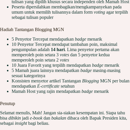
tulisan yang dipilih khusus secara independen oleh Mamah Host
Peserta dipersilahkan membagikan/mengkampanyekan pada
umum untuk memilih tulisannya dalam form
voting
agar terpilih
sebagai tulisan populer
Hadiah Tantangan Blogging MGN
5 Penyetor Tercepat mendapatkan
badge
menarik
10 Penyetor Tercepat mendapat tambahan poin, maksimal
pengumpulan adalah
14 hari
. Lima penyetor pertama akan
memperoleh poin setara 3
votes
dan 5 penyetor kedua
memperoleh poin setara 2
votes
10 Juara Favorit yang terpilih mendapatkan
badge
menarik
5 Mamah juara lainnya mendapatkan
badge
masing-masing
sesuai kategorinya
Konsisten menyetor artikel Tantangan
Blogging
MGN per bulan
mendapatkan
E-certificate
setahun
Mamah Host yang rajin mendapatkan
badge
menarik
Penutup
Selamat menulis, Mah! Jangan sia-siakan kesempatan ini. Siapa tahu
bisa
dibikin
jadi
e-book
dan
bakalan
dibaca oleh Bapak Presiden kita,
sebagai
insight
bagi beliau.