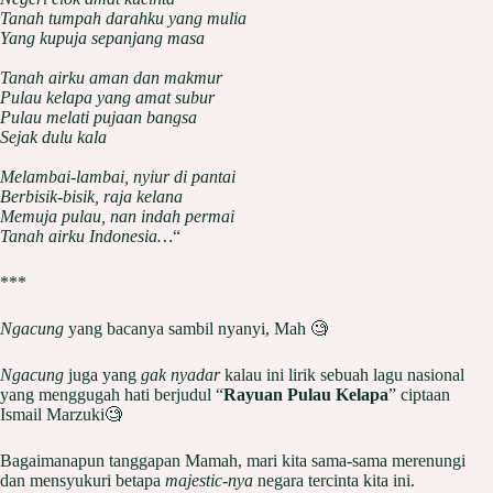
Tanah tumpah darahku yang mulia
Yang kupuja sepanjang masa
Tanah airku aman dan makmur
Pulau kelapa yang amat subur
Pulau melati pujaan bangsa
Sejak dulu kala
Melambai-lambai, nyiur di pantai
Berbisik-bisik, raja kelana
Memuja pulau, nan indah permai
Tanah airku Indonesia…
“
***
Ngacung
yang bacanya sambil nyanyi, Mah 🧐
Ngacung
juga yang
gak nyadar
kalau ini lirik sebuah lagu nasional
yang menggugah hati berjudul “
Rayuan Pulau Kelapa
” ciptaan
Ismail Marzuki🧐
Bagaimanapun tanggapan Mamah, mari kita sama-sama merenungi
dan mensyukuri betapa
majestic-nya
negara tercinta kita ini.