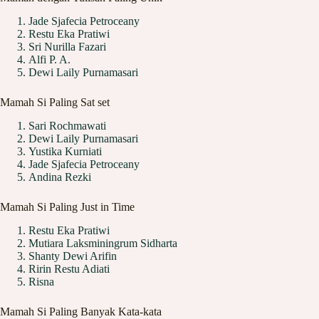
Jade Sjafecia Petroceany
Restu Eka Pratiwi
Sri Nurilla Fazari
Alfi P. A.
Dewi Laily Purnamasari
Mamah Si Paling Sat set
Sari Rochmawati
Dewi Laily Purnamasari
Yustika Kurniati
Jade Sjafecia Petroceany
Andina Rezki
Mamah Si Paling Just in Time
Restu Eka Pratiwi
Mutiara Laksminingrum Sidharta
Shanty Dewi Arifin
Ririn Restu Adiati
Risna
Mamah Si Paling Banyak Kata-kata