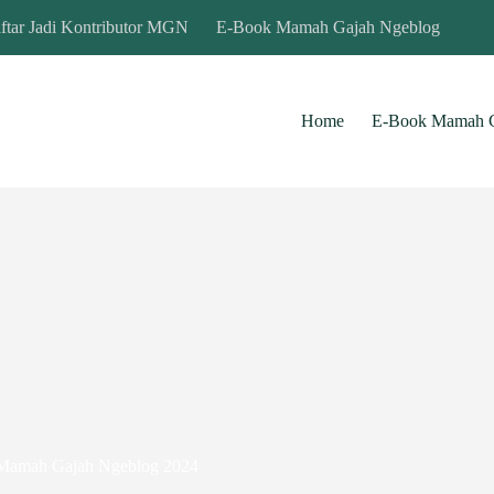
ftar Jadi Kontributor MGN
E-Book Mamah Gajah Ngeblog
Home
E-Book Mamah G
 Mamah Gajah Ngeblog 2024