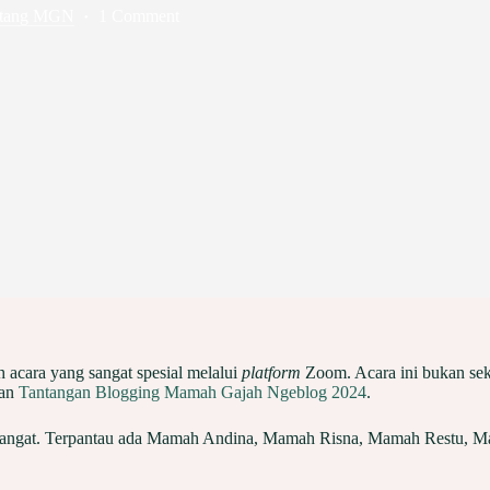
tang MGN
1 Comment
 acara yang sangat spesial melalui
platform
Zoom. Acara ini bukan se
nan
Tantangan Blogging Mamah Gajah Ngeblog 2024
.
ersemangat. Terpantau ada Mamah Andina, Mamah Risna, Mamah Restu