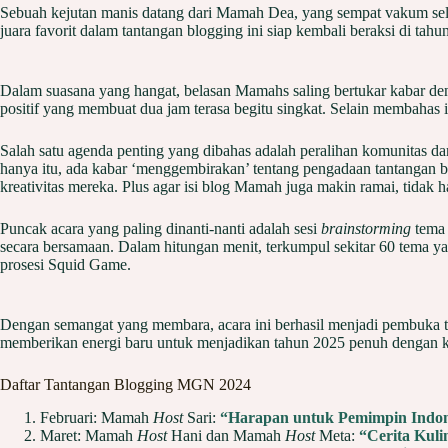
Sebuah kejutan manis datang dari Mamah Dea, yang sempat vakum sel
juara favorit dalam tantangan blogging ini siap kembali beraksi di ta
Dalam suasana yang hangat, belasan Mamahs saling bertukar kabar d
positif yang membuat dua jam terasa begitu singkat. Selain membahas
Salah satu agenda penting yang dibahas adalah peralihan komunitas da
hanya itu, ada kabar ‘menggembirakan’ tentang pengadaan tantangan b
kreativitas mereka. Plus agar isi blog Mamah juga makin ramai, tidak h
Puncak acara yang paling dinanti-nanti adalah sesi
brainstorming
tema
secara bersamaan. Dalam hitungan menit, terkumpul sekitar 60 tema y
prosesi Squid Game.
Dengan semangat yang membara, acara ini berhasil menjadi pembuka ta
memberikan energi baru untuk menjadikan tahun 2025 penuh dengan ka
Daftar Tantangan Blogging MGN 2024
Februari: Mamah
Host
Sari:
“Harapan untuk Pemimpin Indone
Maret: Mamah
Host
Hani dan Mamah
Host
Meta:
“Cerita Kuli