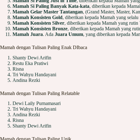
Mamah Si Paling Just in Time
, diberikan kepada Mamah yang 
Mamah Si Paling Banyak Kata-kata
, diberikan kepada Mamah
Mamah Gelar Master Tantangan
, (Grand Master, Master, Ka
Mamah Konsisten Gold
, diberikan kepada Mamah yang selalu
Mamah Konsisten Silver
, diberikan kepada Mamah yang ruti
Mamah Konsisten Bronze
, diberikan kepada Mamah yang rut
Mamah Juara
. Ada
Juara Umum
, yang diberikan kepada Mam
Mamah dengan Tulisan Paling Enak DIbaca
Shanty Dewi Arifin
Restu Eka Pratiwi
Risna
Tri Wahyu Handayani
Andina Rezki
Mamah dengan Tulisan Paling Relatable
Dewi Laily Purnamasari
Tri Wahyu Handayani
Andina Rezki
Risna
Shanty Dewi Arifin
Mamah dengan Tulisan Paling Unik