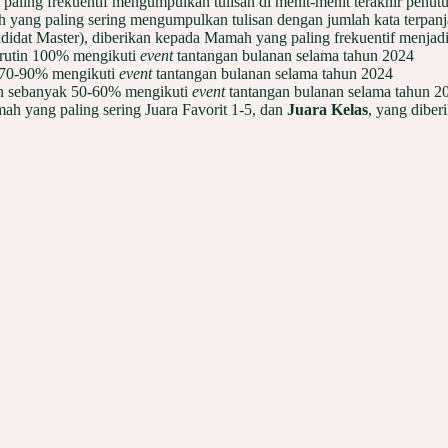
paling frekuentif mengumpulkan tulisan di menit-menit terakhir penut
 yang paling sering mengumpulkan tulisan dengan jumlah kata terpan
ndidat Master), diberikan kepada Mamah yang paling frekuentif menjad
 rutin 100% mengikuti
event
tantangan bulanan selama tahun 2024
n 70-90% mengikuti
event
tantangan bulanan selama tahun 2024
in sebanyak 50-60% mengikuti
event
tantangan bulanan selama tahun 2
ah yang paling sering Juara Favorit 1-5, dan
Juara Kelas
, yang dibe