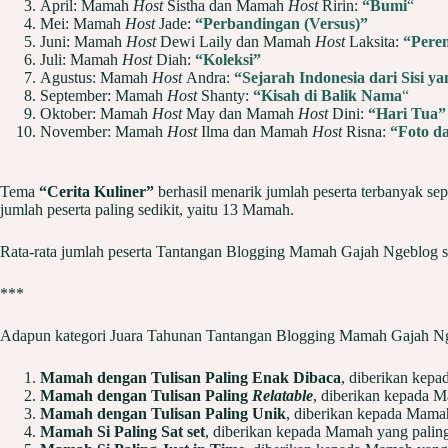
April: Mamah
Host
Sistha dan Mamah
Host
Ririn:
“Bumi
“
Mei: Mamah
Host
Jade:
“Perbandingan (Versus)”
Juni: Mamah
Host
Dewi Laily dan Mamah
Host
Laksita:
“Pere
Juli: Mamah
Host
Diah:
“Koleksi”
Agustus: Mamah
Host
Andra:
“Sejarah Indonesia dari Sisi y
September: Mamah
Host
Shanty:
“Kisah di Balik Nama
“
Oktober: Mamah
Host
May dan Mamah
Host
Dini:
“Hari Tua”
November: Mamah
Host
Ilma dan Mamah
Host
Risna:
“Foto d
Tema
“Cerita Kuliner”
berhasil menarik jumlah peserta terbanyak 
jumlah peserta paling sedikit, yaitu 13 Mamah.
Rata-rata jumlah peserta Tantangan Blogging Mamah Gajah Ngeblog set
***
Adapun kategori Juara Tahunan Tantangan Blogging Mamah Gajah Nge
Mamah dengan Tulisan Paling Enak Dibaca
, diberikan kepa
Mamah dengan Tulisan Paling
Relatable
, diberikan kepada M
Mamah dengan Tulisan Paling Unik
, diberikan kepada Mamah
Mamah Si Paling Sat set
, diberikan kepada Mamah yang paling