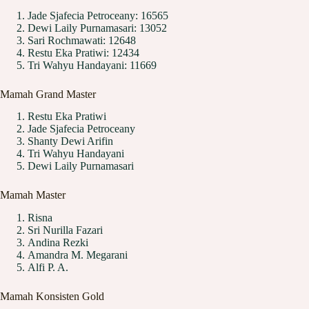
Jade Sjafecia Petroceany: 16565
Dewi Laily Purnamasari: 13052
Sari Rochmawati: 12648
Restu Eka Pratiwi: 12434
Tri Wahyu Handayani: 11669
Mamah Grand Master
Restu Eka Pratiwi
Jade Sjafecia Petroceany
Shanty Dewi Arifin
Tri Wahyu Handayani
Dewi Laily Purnamasari
Mamah Master
Risna
Sri Nurilla Fazari
Andina Rezki
Amandra M. Megarani
Alfi P. A.
Mamah Konsisten Gold