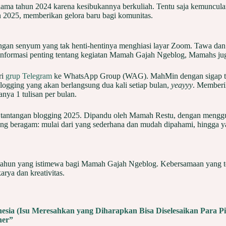
ama tahun 2024 karena kesibukannya berkuliah. Tentu saja kemuncula
hun 2025, memberikan gelora baru bagi komunitas.
engan senyum yang tak henti-hentinya menghiasi layar Zoom. Tawa da
 informasi penting tentang kegiatan Mamah Gajah Ngeblog, Mamahs jug
ri
grup Telegram
ke WhatsApp Group (WAG). MahMin dengan sigap telah
logging yang akan berlangsung dua kali setiap bulan,
yeayyy
. Memberi
anya 1 tulisan per bulan.
 tantangan blogging 2025. Dipandu oleh Mamah Restu, dengan menggun
ang beragam: mulai dari yang sederhana dan mudah dipahami, hingga y
hun yang istimewa bagi Mamah Gajah Ngeblog. Kebersamaan yang terjal
rya dan kreativitas.
sia (Isu Meresahkan yang Diharapkan Bisa Diselesaikan Para P
ner”