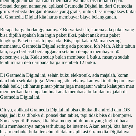
menunggu antrian dan atau membacanya tidak bisa terlalu cepat.
Sesuai dengan namanya, aplikasi Gramedia Digital ini dari Gramedia
grup. Berbeda dengan iPusnas yang gratis, untuk bisa mengakses buku
di Gramedia Digital kita harus membayar biaya belangganan.
Berapa harga berlangganannya? Bervariasi sih, karena ada paket yang
bisa dipilih apakah kita ingin paket fiksi, paket anak atau paket
lengkap. Paket sekolah juga ada. Eits, tapi kalau Mamah sering
memantau, Gramedia Digital sering ada promosi loh Mah. Akhir tahun
lalu, saya berhasil berlangganan setahun dengan membayar 50
persennya saja. Kalau setiap bulan membaca 1 buku, rasanya sudah
lebih murah deh daripada harga membeli 12 buku.
Di Gramedia Digital ini, selain buku elektronik, ada majalah, koran
dan buku sekolah juga. Memang sih kebanyakan waktu di depan layar
tidak baik, jadi harus pintar-pintar juga mengatur waktu kalaupun mau
memberikan kesempatan buat anak membaca buku dan majalah di
Gramedia Digital ini.
Oh ya, aplikasi Gramedia Digital ini bisa dibuka di android dan iOS
saja, jadi bisa dibuka di ponsel dan tablet, tapi tidak bisa di komputer.
Sama seperti iPusnas, kita bisa mengunduh buku yang ingin dibaca,
lalu membacanya tanpa terhubung ke internet. Akan tetapi, kita hanya
bisa membuka buku tersebut di dalam aplikasi Gramedia Digitalnya