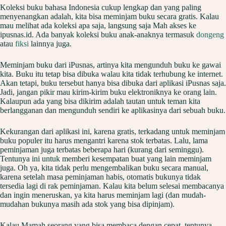
Koleksi buku bahasa Indonesia cukup lengkap dan yang paling
menyenangkan adalah, kita bisa meminjam buku secara gratis. Kalau
mau melihat ada koleksi apa saja, langsung saja Mah akses ke
ipusnas.id. Ada banyak koleksi buku anak-anaknya termasuk
dongeng
atau
fiksi
lainnya juga.
Meminjam buku dari iPusnas, artinya kita mengunduh buku ke gawai
kita. Buku itu tetap bisa dibuka walau kita tidak terhubung ke internet.
Akan tetapi, buku tersebut hanya bisa dibuka dari aplikasi iPusnas saja.
Jadi, jangan pikir mau kirim-kirim buku elektroniknya ke orang lain.
Kalaupun ada yang bisa dikirim adalah tautan untuk teman kita
berlangganan dan mengunduh sendiri ke aplikasinya dari sebuah buku.
Kekurangan dari aplikasi ini, karena gratis, terkadang untuk meminjam
buku populer itu harus mengantri karena stok terbatas. Lalu, lama
peminjaman juga terbatas beberapa hari (kurang dari seminggu).
Tentunya ini untuk memberi kesempatan buat yang lain meminjam
juga. Oh ya, kita tidak perlu mengembalikan buku secara manual,
karena setelah masa peminjaman habis, otomatis bukunya tidak
tersedia lagi di rak peminjaman. Kalau kita belum selesai membacanya
dan ingin meneruskan, ya kita harus meminjam lagi (dan mudah-
mudahan bukunya masih ada stok yang bisa dipinjam).
Kalau Mamah seorang yang bisa membaca dengan cepat, tentunya