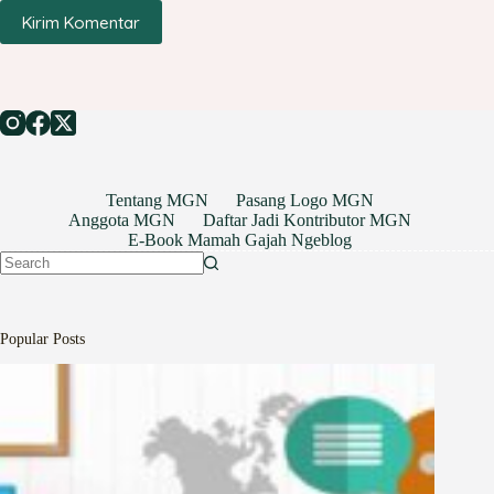
Kirim Komentar
Tentang MGN
Pasang Logo MGN
Anggota MGN
Daftar Jadi Kontributor MGN
E-Book Mamah Gajah Ngeblog
No
results
Popular Posts