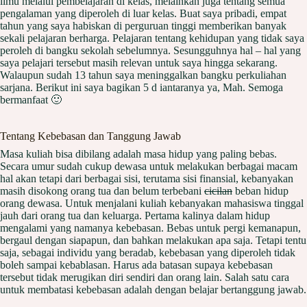
ilmu melalui pembelajaran di kelas, melainkan juga tentang semua
pengalaman yang diperoleh di luar kelas. Buat saya pribadi, empat
tahun yang saya habiskan di perguruan tinggi memberikan banyak
sekali pelajaran berharga. Pelajaran tentang kehidupan yang tidak saya
peroleh di bangku sekolah sebelumnya. Sesungguhnya hal – hal yang
saya pelajari tersebut masih relevan untuk saya hingga sekarang.
Walaupun sudah 13 tahun saya meninggalkan bangku perkuliahan
sarjana. Berikut ini saya bagikan 5 d iantaranya ya, Mah. Semoga
bermanfaat 🙂
Tentang Kebebasan dan Tanggung Jawab
Masa kuliah bisa dibilang adalah masa hidup yang paling bebas.
Secara umur sudah cukup dewasa untuk melakukan berbagai macam
hal akan tetapi dari berbagai sisi, terutama sisi finansial, kebanyakan
masih disokong orang tua dan belum terbebani
cicilan
beban hidup
orang dewasa. Untuk menjalani kuliah kebanyakan mahasiswa tinggal
jauh dari orang tua dan keluarga. Pertama kalinya dalam hidup
mengalami yang namanya kebebasan. Bebas untuk pergi kemanapun,
bergaul dengan siapapun, dan bahkan melakukan apa saja. Tetapi tentu
saja, sebagai individu yang beradab, kebebasan yang diperoleh tidak
boleh sampai kebablasan. Harus ada batasan supaya kebebasan
tersebut tidak merugikan diri sendiri dan orang lain. Salah satu cara
untuk membatasi kebebasan adalah dengan belajar bertanggung jawab.