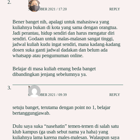
Risna
5 OKTOBER 2021 / 17:20
REPLY
Bener banget nih, apalagi untuk mahasiswa yang
kuliahnya bukan di kota yang sama dengan orangtua.
Jadi perantau, hidup sendiri dan harus mengatur diri
sendiri. Godaan untuk malas-malasan sangat tinggi,
jadwal kuliah kudu ingat sendiri, mana kadang-kadang
dosen suka ganti jadwal dadakan dan belum ada
whatsapp atau pengumuman online.
Belajar di masa kuliah emang beda banget
dibandingkan jenjang sebelumnya ya.
May
6 OKTOBER 2021 / 09:39
REPLY
setuju banget, terutama dengan point no 1, belajar
bertanggungjawab.
Dulu saya suka “nasehatin” temen-temen di salah satu
klub kampus (ga usah sebut nama ya haha) yang
kuliahnya lama karena males-malesan. Walaupun saya