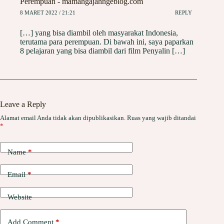
Perempuan - mamahgajahngeblog.com
8 MARET 2022 / 21:21
REPLY
[…] yang bisa diambil oleh masyarakat Indonesia,
terutama para perempuan. Di bawah ini, saya paparkan
8 pelajaran yang bisa diambil dari film Penyalin […]
Leave a Reply
Alamat email Anda tidak akan dipublikasikan.
Ruas yang wajib ditandai
*
Name
*
Email
*
Website
Add Comment
*