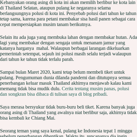
Kebanyakan orang asing di kota ini akan memilih berlibur ke kota lain
di Thailand Selatan, ataupun pulang ke negaranya selama
berlangsungnya polusi di kota ini. Penyebab polusi dari tahun ke tahun
tetap sama, karena para petani membakar sisa hasil panen sebagai cara
cepat mempersiapkan musim tanam berikutnya.
Selain itu ada juga yang membuka lahan dengan membakar hutan. Ada
lagi yang membakar dengan sengaja untuk menanam jamur yang
katanya harganya mahal. Walaupun berbagai larangan dikeluarkan
pemerintah setempat, sejauh ini polusi masih selalu terjadi walaupun
dari tahun ke tahun tidak terlalu parah.
Sampai bulan Maret 2020, kami tetap belum membeli tiket untuk
pulang. Pengumuman dunia dilanda pandemi dan ditutupnya semua
penerbangan keluar masuk Thailand akhirnya menjawab kalau kami
memang tidak bisa mudik dulu.
Cerita tentang musim panas, polusi
dan songkran bisa dibaca di tulisan saya di blog pribadi
.
Saya merasa bersyukur tidak buru-buru beli tiket. Karena banyak juga
orang asing di Thailand yang awalnya niat berlibur saja, akhirnya tidak
bisa kembali ke Chiang Mai.
Seorang teman yang saya kenal, pulang ke Indonesia tepat 1 minggu
sebelum penerbangan dihentikan. Waktu itu, rencananya dia ingin