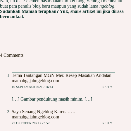
Nah, itu dia 7 elemen dasar dalam artikel blog. Semoga membantu
buat para penulis blog baru maupun yang sudah lama
ngeblog
.
Sudahkah Mamah terapkan? Yuk, share artikel ini jika dirasa
bermanfaat.
4 Comments
Tema Tantangan MGN Mei: Resep Masakan Andalan -
mamahgajahngeblog.com
10 SEPTEMBER 2021 / 16:44
REPLY
[…] Gambar pendukung masih minim. […]
Saya Senang Ngeblog Karena… -
mamahgajahngeblog.com
27 OKTOBER 2021 / 23:57
REPLY