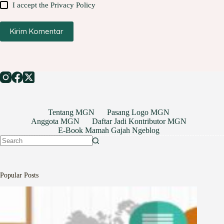
I accept the
Privacy Policy
Kirim Komentar
Tentang MGN
Pasang Logo MGN
Anggota MGN
Daftar Jadi Kontributor MGN
E-Book Mamah Gajah Ngeblog
No
results
Popular Posts