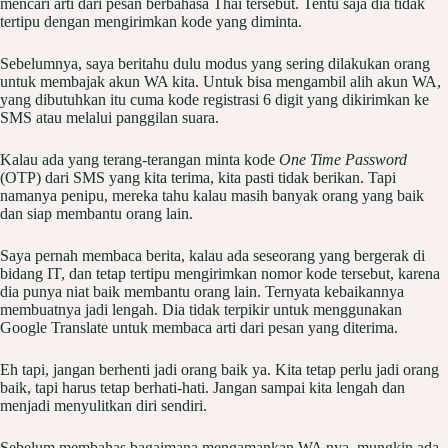
mencari arti dari pesan berbahasa Thai tersebut. Tentu saja dia tidak
tertipu dengan mengirimkan kode yang diminta.
Sebelumnya, saya beritahu dulu modus yang sering dilakukan orang
untuk membajak akun WA kita. Untuk bisa mengambil alih akun WA,
yang dibutuhkan itu cuma kode registrasi 6 digit yang dikirimkan ke
SMS atau melalui panggilan suara.
Kalau ada yang terang-terangan minta kode
One Time Password
(OTP) dari SMS yang kita terima, kita pasti tidak berikan. Tapi
namanya penipu, mereka tahu kalau masih banyak orang yang baik
dan siap membantu orang lain.
Saya pernah membaca berita, kalau ada seseorang yang bergerak di
bidang IT, dan tetap tertipu mengirimkan nomor kode tersebut, karena
dia punya niat baik membantu orang lain. Ternyata kebaikannya
membuatnya jadi lengah. Dia tidak terpikir untuk menggunakan
Google Translate untuk membaca arti dari pesan yang diterima.
Eh tapi, jangan berhenti jadi orang baik ya. Kita tetap perlu jadi orang
baik, tapi harus tetap berhati-hati. Jangan sampai kita lengah dan
menjadi menyulitkan diri sendiri.
Sebelum membahas bagaimana mengamankan WA nya, mungkin ada