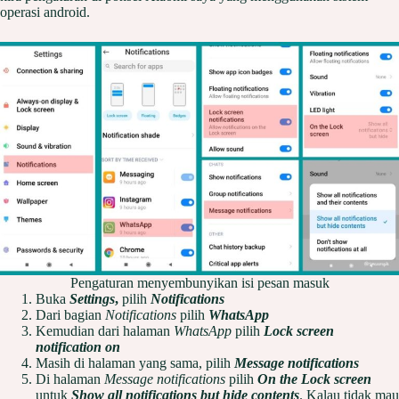
operasi android.
Pengaturan menyembunyikan isi pesan masuk
Buka
Settings
,
pilih
Notifications
Dari bagian
Notifications
pilih
WhatsApp
Kemudian dari halaman
WhatsApp
pilih
Lock screen
notification on
Masih di halaman yang sama, pilih
Message notifications
Di halaman
Message notifications
pilih
On the Lock screen
untuk
Show all notifications but hide contents
. Kalau tidak mau