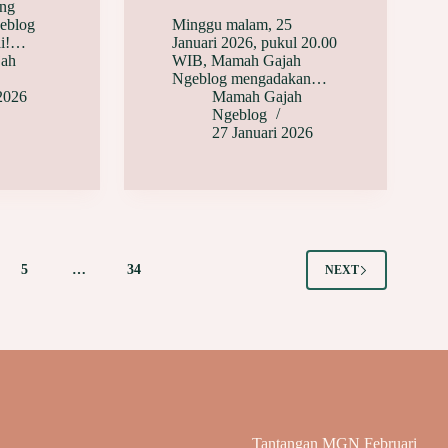
ing
eblog
Minggu malam, 25
ai!…
Januari 2026, pukul 20.00
ah
WIB, Mamah Gajah
Ngeblog mengadakan…
 2026
Mamah Gajah
Ngeblog
27 Januari 2026
5
…
34
NEXT
Tantangan MGN Februari