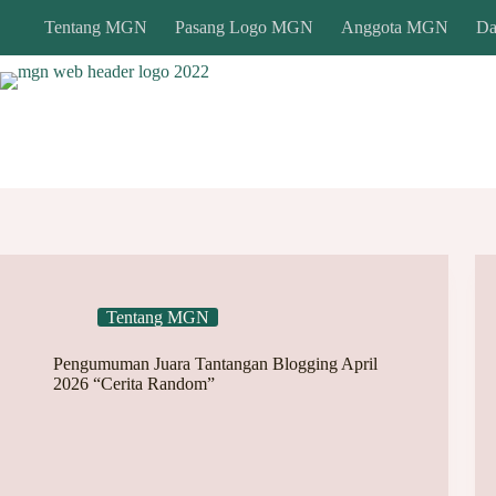
Skip
Tentang MGN
Pasang Logo MGN
Anggota MGN
Da
to
content
Tentang MGN
Pengumuman Juara Tantangan Blogging April
2026 “Cerita Random”