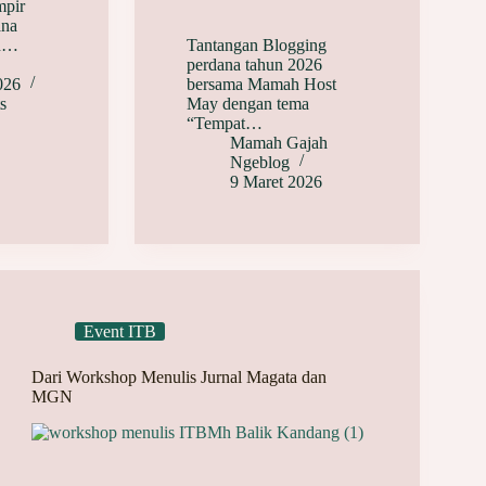
mpir
ana
an…
Tantangan Blogging
perdana tahun 2026
026
bersama Mamah Host
s
May dengan tema
“Tempat…
Mamah Gajah
Ngeblog
9 Maret 2026
Event ITB
Dari Workshop Menulis Jurnal Magata dan
MGN