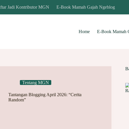
ftar Jadi Kontributor MGN
E-Book Mamah Gajah Ngeblog
Home
E-Book Mamah G
B
Tentang MGN
Tantangan Blogging April 2026: “Cerita
Random”