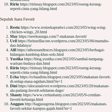
Ririn
https://ririnsay.blogspot.com/2023/05/oseng-kerang-
seperti-cinta-yang-hilang.html
Sepuluh Juara Favorit
Restu
https://www.restuekapratiwi.com/2023/05/wing-wing-
chicken-wings_20.html
May
https://sereleaungu.com/7-makanan-favorit/
Uril
https://fsrinurillacom.wordpress.com/2023/05/06/mamahs-
dan-lidahnya/
Alfi
https://athousandtraces.blogspot.com/2023/05/berbagai-
hidangan-kambing-khas-solo.html
Yustika
https://blog.yustika.com/2023/05/sambal-tumpang-
warisan-budaya-dan.html
Ririn
https://ririnsay.blogspot.com/2023/05/oseng-kerang-
seperti-cinta-yang-hilang.html
Echa
https://echaadista.blogspot.com/2023/05/makanan-favorit-
di-setiap-masa-ngidam.html?m=1
Dini
https://alocasialover.wordpress.com/2023/05/20/makanan-
ala-padang-favorit-sekitaran-dago/
Shanty
https://www.ceritashanty.com/2023/05/9-cemilan-
favorit-keluarga.html
Anggun
http://bagjasugema.blogspot.com/2023/05/makanan-
favorit-sekitar-kampus-gajah.html?m=1