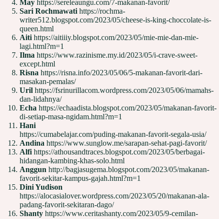
May
https://sereleaungu.com/7-makanan-favorit/
Sari Rochmawati
https://rochma-
writer512.blogspot.com/2023/05/cheese-is-king-choccolate-is-
queen.html
Aiti
https://aitiiiy.blogspot.com/2023/05/mie-mie-dan-mie-
lagi.html?m=1
Ilma
https://www.razinisme.my.id/2023/05/i-crave-sweet-
except.html
Risna
https://risna.info/2023/05/06/5-makanan-favorit-dari-
masakan-pemalas/
Uril
https://fsrinurillacom.wordpress.com/2023/05/06/mamahs-
dan-lidahnya/
Echa
https://echaadista.blogspot.com/2023/05/makanan-favorit-
di-setiap-masa-ngidam.html?m=1
Hani
https://cumabelajar.com/puding-makanan-favorit-segala-usia/
Andina
https://www.sunglow.me/sarapan-sehat-pagi-favorit/
Alfi
https://athousandtraces.blogspot.com/2023/05/berbagai-
hidangan-kambing-khas-solo.html
Anggun
http://bagjasugema.blogspot.com/2023/05/makanan-
favorit-sekitar-kampus-gajah.html?m=1
Dini Yudison
https://alocasialover.wordpress.com/2023/05/20/makanan-ala-
padang-favorit-sekitaran-dago/
Shanty
https://www.ceritashanty.com/2023/05/9-cemilan-