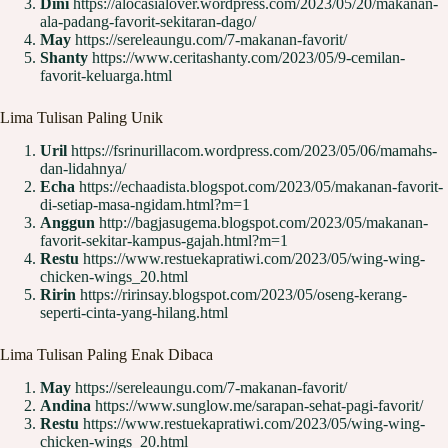
Dini
https://alocasialover.wordpress.com/2023/05/20/makanan-
ala-padang-favorit-sekitaran-dago/
May
https://sereleaungu.com/7-makanan-favorit/
Shanty
https://www.ceritashanty.com/2023/05/9-cemilan-
favorit-keluarga.html
Lima Tulisan Paling Unik
Uril
https://fsrinurillacom.wordpress.com/2023/05/06/mamahs-
dan-lidahnya/
Echa
https://echaadista.blogspot.com/2023/05/makanan-favorit-
di-setiap-masa-ngidam.html?m=1
Anggun
http://bagjasugema.blogspot.com/2023/05/makanan-
favorit-sekitar-kampus-gajah.html?m=1
Restu
https://www.restuekapratiwi.com/2023/05/wing-wing-
chicken-wings_20.html
Ririn
https://ririnsay.blogspot.com/2023/05/oseng-kerang-
seperti-cinta-yang-hilang.html
Lima Tulisan Paling Enak Dibaca
May
https://sereleaungu.com/7-makanan-favorit/
Andina
https://www.sunglow.me/sarapan-sehat-pagi-favorit/
Restu
https://www.restuekapratiwi.com/2023/05/wing-wing-
chicken-wings_20.html