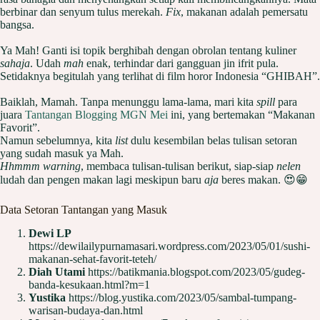
berbinar dan senyum tulus merekah.
Fix
, makanan adalah pemersatu
bangsa.
Ya Mah! Ganti isi topik berghibah dengan obrolan tentang kuliner
sahaja
. Udah
mah
enak, terhindar dari gangguan jin ifrit pula.
Setidaknya begitulah yang terlihat di film horor Indonesia “GHIBAH”.
Baiklah, Mamah. Tanpa menunggu lama-lama, mari kita
spill
para
juara
Tantangan Blogging MGN Mei
ini, yang bertemakan “Makanan
Favorit”.
Namun sebelumnya, kita
list
dulu kesembilan belas tulisan setoran
yang sudah masuk ya Mah.
Hhmmm warning
, membaca tulisan-tulisan berikut, siap-siap
nelen
ludah dan pengen makan lagi meskipun baru
aja
beres makan. 😍😁
Data Setoran Tantangan yang Masuk
Dewi LP
https://dewilailypurnamasari.wordpress.com/2023/05/01/sushi-
makanan-sehat-favorit-teteh/
Diah Utami
https://batikmania.blogspot.com/2023/05/gudeg-
banda-kesukaan.html?m=1
Yustika
https://blog.yustika.com/2023/05/sambal-tumpang-
warisan-budaya-dan.html