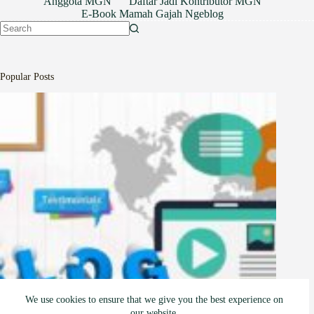
Anggota MGN
Daftar Jadi Kontributor MGN
E-Book Mamah Gajah Ngeblog
No
results
Popular Posts
We use cookies to ensure that we give you the best experience on
our website.