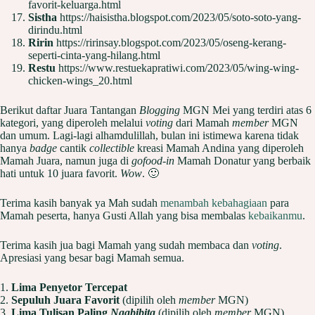
favorit-keluarga.html
Sistha
https://haisistha.blogspot.com/2023/05/soto-soto-yang-
dirindu.html
Ririn
https://ririnsay.blogspot.com/2023/05/oseng-kerang-
seperti-cinta-yang-hilang.html
Restu
https://www.restuekapratiwi.com/2023/05/wing-wing-
chicken-wings_20.html
Berikut daftar Juara Tantangan
Blogging
MGN Mei yang terdiri atas 6
kategori, yang diperoleh melalui
voting
dari Mamah
member
MGN
dan umum. Lagi-lagi alhamdulillah, bulan ini istimewa karena tidak
hanya
badge
cantik
collectible
kreasi Mamah Andina yang diperoleh
Mamah Juara, namun juga di
gofood-in
Mamah Donatur yang berbaik
hati untuk 10 juara favorit.
Wow
. 🙂
Terima kasih banyak ya Mah sudah
menambah kebahagiaan
para
Mamah peserta, hanya Gusti Allah yang bisa membalas
kebaikanmu
.
Terima kasih jua bagi Mamah yang sudah membaca dan
voting
.
Apresiasi yang besar bagi Mamah semua.
1.
Lima Penyetor Tercepat
2.
Sepuluh Juara Favorit
(dipilih oleh
member
MGN)
3.
Lima Tulisan Paling
Ngabibita
(dipilih oleh
member
MGN)