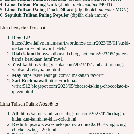
4.
Lima Tulisan Paling Unik
(dipilih oleh
member
MGN)
5.
Lima Tulisan Paling Enak Dibaca
(dipilih oleh
member
MGN)
6.
Sepuluh Tulisan Paling Populer
(dipilih oleh umum)
Lima Penyetor Tercepat
Dewi LP
https://dewilailypurnamasari.wordpress.com/2023/05/01/sushi-
makanan-sehat-favorit-teteh/
Diah Utami
https://batikmania.blogspot.com/2023/05/gudeg-
banda-kesukaan.html?m=1
Yustika
https://blog.yustika.com/2023/05/sambal-tumpang-
warisan-budaya-dan.html
May
https://sereleaungu.com/7-makanan-favorit/
Sari Rochmawati
https://rochma-
writer512.blogspot.com/2023/05/cheese-is-king-choccolate-is-
queen.html
Lima Tulisan Paling
Ngabibita
Alfi
https://athousandtraces.blogspot.com/2023/05/berbagai-
hidangan-kambing-khas-solo.html
Restu
https://www.restuekapratiwi.com/2023/05/wing-wing-
chicken-wings_20.html