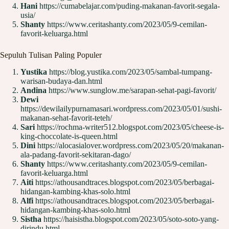
Hani
https://cumabelajar.com/puding-makanan-favorit-segala-
usia/
Shanty
https://www.ceritashanty.com/2023/05/9-cemilan-
favorit-keluarga.html
Sepuluh Tulisan Paling Populer
Yustika
https://blog.yustika.com/2023/05/sambal-tumpang-
warisan-budaya-dan.html
Andina
https://www.sunglow.me/sarapan-sehat-pagi-favorit/
Dewi
https://dewilailypurnamasari.wordpress.com/2023/05/01/sushi-
makanan-sehat-favorit-teteh/
Sari
https://rochma-writer512.blogspot.com/2023/05/cheese-is-
king-choccolate-is-queen.html
Dini
https://alocasialover.wordpress.com/2023/05/20/makanan-
ala-padang-favorit-sekitaran-dago/
Shanty
https://www.ceritashanty.com/2023/05/9-cemilan-
favorit-keluarga.html
Aiti
https://athousandtraces.blogspot.com/2023/05/berbagai-
hidangan-kambing-khas-solo.html
Alfi
https://athousandtraces.blogspot.com/2023/05/berbagai-
hidangan-kambing-khas-solo.html
Sistha
https://haisistha.blogspot.com/2023/05/soto-soto-yang-
dirindu.html