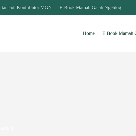
ftar Jadi Kontributor MGN
E-Book Mamah Gajah Ngeblog
Home
E-Book Mamah G
erikut!