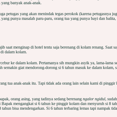
 yang banyak anak-anak.
uga petugas yang akan menindak tegas perokok (karena petugasnya jug
 yang punya masalah paru-paru, orang tua yang punya bayi dan balita, 
 wajib saat menginap di hotel tentu saja berenang di kolam renang. Saa
a di dalam kolam.
ercebur ke dalam kolam. Pertamanya sih mungkin asyik ya, lama-lama sepe
ah semakin giat mendorong-dorong si 6 tahun masuk ke dalam kolam, sam
i orang tua anak-anak itu. Tapi tidak ada orang lain selain kami di pin
bapak, orang asing, yang tadinya sedang berenang
ngalor ngidul
, suda
 Bapak mengangkat si 6 tahun ke pinggir kolam dan menyuruh si 8 tahun 
 8 tahun bisa mendengarkan. Si 6 tahun terbaring lemas tapi nampak t