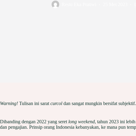
Restu Eka Pratiwi
25 Mei 2023
Warning!
Tulisan ini sarat
curcol
dan sangat mungkin bersifat subjektif.
Dibanding dengan 2022 yang seret
long weekend
, tahun 2023 ini lebi
dan pengajian. Prinsip orang Indonesia kebanyakan, ke mana pun tem