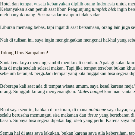
Hotel dan
tempat wisata kebanyakan dipilih orang Indonesia
untuk meng
Kebanyakan akan penuh saat libur. Pengunjung
tumplek blek
ingin ber
oleh banyak orang. Secara sadar maupun tidak sadar.
Liburan memang bebas, tapi ingat di saat bersamaan, orang lain juga s
Nah di tulisan ini, saya ingin mengingatkan mengenai hal-hal yang se
Tolong Urus Sampahmu!
Santai enaknya memang sambil menikmati cemilan. Apalagi kalau kump
kita di meja setelah selesai makan. Tapi jika tempat tersebut bukan 
sebelum beranjak pergi.Jadi tempat yang kita tinggalkan bisa segera d
Beberapa kali saat ada di tempat wisata umum, saya kesal karena mej
orang. Sungguh kurang menyenangkan.
Males banget
kan mau santai-
Buat saya sendiri, bahkan di restoran, di mana
notabene
saya bayar, s
selalu berusaha memunguti sisa makanan dan
tissue
yang bertebaran di
basah. Supaya bisa segera dipakai lagi oleh yang perlu. Karena saya t
Semua hal di atas saya lakukan, bukan karena saya gila kebersihan, 