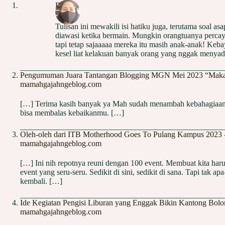
Risna
Tulisan ini mewakili isi hatiku juga, terutama soal 
diawasi ketika bermain. Mungkin orangtuanya percaya
tapi tetap sajaaaaa mereka itu masih anak-anak! Keba
kesel liat kelakuan banyak orang yang nggak menyada
Pengumuman Juara Tantangan Blogging MGN Mei 2023 “Makan
mamahgajahngeblog.com
[…] Terima kasih banyak ya Mah sudah menambah kebahagiaan 
bisa membalas kebaikanmu. […]
Oleh-oleh dari ITB Motherhood Goes To Pulang Kampus 2023 
mamahgajahngeblog.com
[…] Ini nih repotnya reuni dengan 100 event. Membuat kita haru
event yang seru-seru. Sedikit di sini, sedikit di sana. Tapi tak a
kembali. […]
Ide Kegiatan Pengisi Liburan yang Enggak Bikin Kantong Bolo
mamahgajahngeblog.com