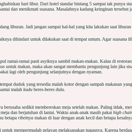
habiskan hari libur. Dari hotel standar bintang 5 sampai tak punya stan
santai dan menikmati suasana. Masalahnya kadang keinginan tersebut j
edang liburan. Jadi jangan sampai hal-hal yang kita lakukan saat libur
baiknya dihindari untuk dilakukan saat di tempat umum. Agar suasana 
ul ramai-ramai pasti asyiknya sambil makan-makan. Kalau di restora
khusus untuk makan, maka akan sangat membantu pengunjung lain jika si
ipakai lagi oleh pengunjung selanjutnya dengan nyaman.
a/tempat duduk yang tersedia malah kotor dengan sampah makanan yang 
santai malah
kudu
beres-beres dulu.
aya berusaha sedikit membereskan meja setelah makan. Paling tidak, 
 meja dan berjatuhan di lantai. Waktu anak-anak masih pakai
high chai
ahu betapa
ribetnya
makan di luar dengan anak kecil dan betapa kesalny
tapi untuk mempermudah pelayan melaksanakan tugasnya. Karena berdasa