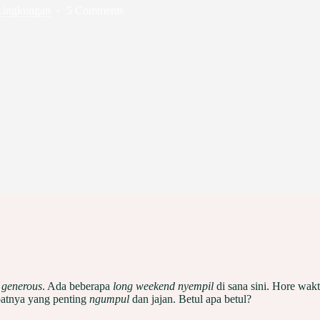
Lingkungan
5 Comments
h
generous
. Ada beberapa
long weekend
nyempil
di sana sini. Hore wak
patnya yang penting
ngumpul
dan jajan. Betul apa betul?