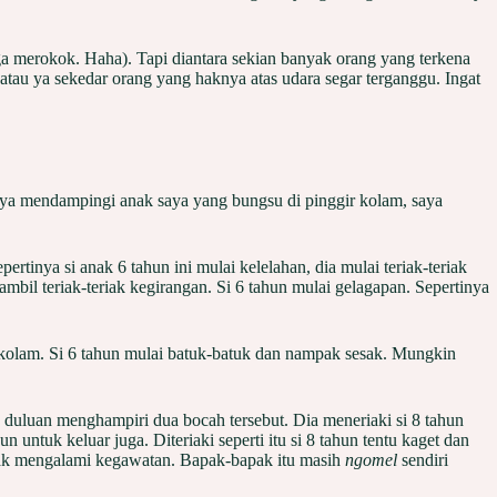
a merokok. Haha). Tapi diantara sekian banyak orang yang terkena
atau ya sekedar orang yang haknya atas udara segar terganggu. Ingat
t saya mendampingi anak saya yang bungsu di pinggir kolam, saya
rtinya si anak 6 tahun ini mulai kelelahan, dia mulai teriak-teriak
bil teriak-teriak kegirangan. Si 6 tahun mulai gelagapan. Sepertinya
ggir kolam. Si 6 tahun mulai batuk-batuk dan nampak sesak. Mungkin
h duluan menghampiri dua bocah tersebut. Dia meneriaki si 8 tahun
untuk keluar juga. Diteriaki seperti itu si 8 tahun tentu kaget dan
idak mengalami kegawatan. Bapak-bapak itu masih
ngomel
sendiri