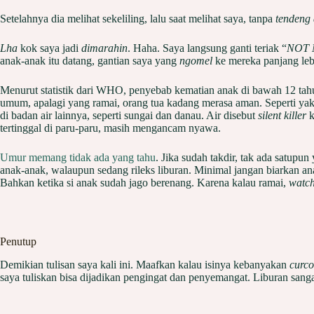
Setelahnya dia melihat sekeliling, lalu saat melihat saya, tanpa
tendeng 
Lha
kok saya jadi
dimarahin
. Haha. Saya langsung ganti teriak “
NOT 
anak-anak itu datang, gantian saya yang
ngomel
ke mereka panjang le
Menurut statistik dari WHO, penyebab kematian anak di bawah 12 tahu
umum, apalagi yang ramai, orang tua kadang merasa aman. Seperti yak
di badan air lainnya, seperti sungai dan danau. Air disebut
silent killer
k
tertinggal di paru-paru, masih mengancam nyawa.
Umur memang tidak ada yang tahu
. Jika sudah takdir, tak ada satupu
anak-anak, walaupun sedang rileks liburan. Minimal jangan biarkan a
Bahkan ketika si anak sudah jago berenang. Karena kalau ramai,
watch
Penutup
Demikian tulisan saya kali ini. Maafkan kalau isinya kebanyakan
curco
saya tuliskan bisa dijadikan pengingat dan penyemangat. Liburan sanga