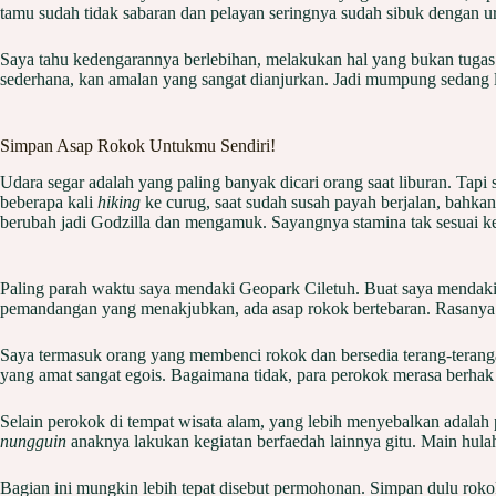
tamu sudah tidak sabaran dan pelayan seringnya sudah sibuk dengan ur
Saya tahu kedengarannya berlebihan, melakukan hal yang bukan tugas
sederhana, kan amalan yang sangat dianjurkan. Jadi mumpung sedang lap
Simpan Asap Rokok Untukmu Sendiri!
Udara segar adalah yang paling banyak dicari orang saat liburan. Tap
beberapa kali
hiking
ke curug, saat sudah susah payah berjalan, bahka
berubah jadi Godzilla dan mengamuk. Sayangnya stamina tak sesuai k
Paling parah waktu saya mendaki Geopark Ciletuh. Buat saya mendaki d
pemandangan yang menakjubkan, ada asap rokok bertebaran. Rasanya
Saya termasuk orang yang membenci rokok dan bersedia terang-teranga
yang amat sangat egois. Bagaimana tidak, para perokok merasa berhak
Selain perokok di tempat wisata alam, yang lebih menyebalkan adala
nungguin
anaknya lakukan kegiatan berfaedah lainnya gitu. Main hula
Bagian ini mungkin lebih tepat disebut permohonan. Simpan dulu roko