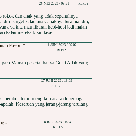
26 MEI 2023 / 09:51
REPLY
asap rokok dan anak yang tidak sepenuhnya
 diri banget kalau anak-anaknya bisa mandiri,
yang ya kita mau liburan hepi-hepi jadi malah
ri kalau mereka bikin kesel.
1 JUNI 2023 / 09:02
an Favorit” -
REPLY
para Mamah peserta, hanya Gusti Allah yang
27 JUNI 2023 / 19:39
-
REPLY
s membelah diri mengikuti acara di berbagai
pa-apalah. Keseruan yang jarang-jarang terulang
6 JULI 2023 / 10:31
ng -
REPLY