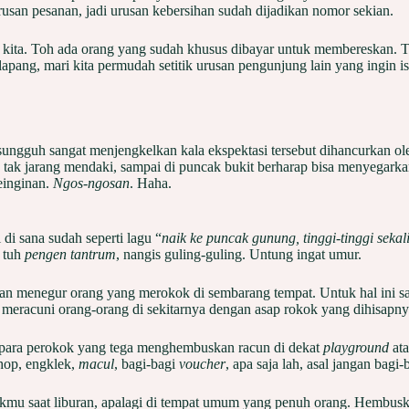
usan pesanan, jadi urusan kebersihan sudah dijadikan nomor sekian.
 kita. Toh ada orang yang sudah khusus dibayar untuk membereskan. 
ang, mari kita permudah setitik urusan pengunjung lain yang ingin ist
i sungguh sangat menjengkelkan kala ekspektasi tersebut dihancurkan o
n tak jarang mendaki, sampai di puncak bukit berharap bisa menyegarka
einginan.
Ngos-ngosan
. Haha.
i sana sudah seperti lagu “
naik ke puncak gunung, tinggi-tinggi sekal
 tuh
pengen tantrum
, nangis guling-guling. Untung ingat umur.
n menegur orang yang merokok di sembarang tempat. Untuk hal ini saya
 meracuni orang-orang di sekitarnya dengan asap rokok yang dihisapny
h para perokok yang tega menghembuskan racun di dekat
playground
ata
hop, engklek,
macul
, bagi-bagi
voucher
, apa saja lah, asal jangan bagi
kmu saat liburan, apalagi di tempat umum yang penuh orang. Hembuska