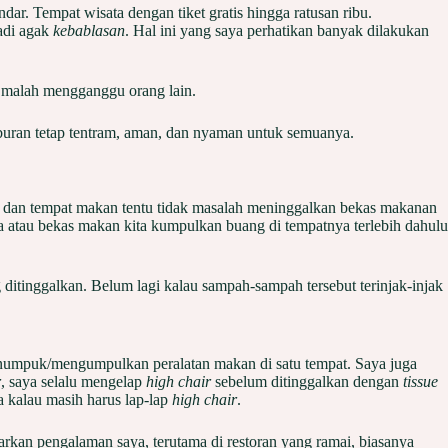
dar. Tempat wisata dengan tiket gratis hingga ratusan ribu.
adi agak
kebablasan
. Hal ini yang saya perhatikan banyak dilakukan
an malah mengganggu orang lain.
liburan tetap tentram, aman, dan nyaman untuk semuanya.
n dan tempat makan tentu tidak masalah meninggalkan bekas makanan
sa atau bekas makan kita kumpulkan buang di tempatnya terlebih dahulu
ditinggalkan. Belum lagi kalau sampah-sampah tersebut terinjak-injak
menumpuk/mengumpulkan peralatan makan di satu tempat. Saya juga
r
, saya selalu mengelap
high chair
sebelum ditinggalkan dengan
tissue
a kalau masih harus lap-lap
high chair
.
rkan pengalaman saya, terutama di restoran yang ramai, biasanya