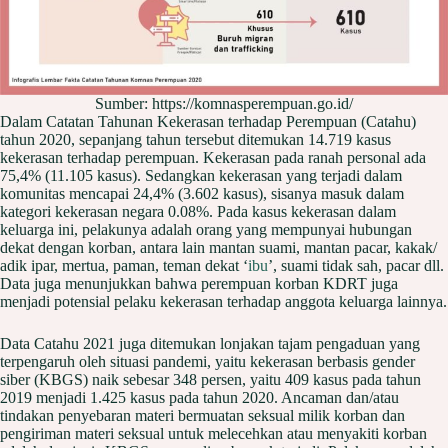
Sumber: https://komnasperempuan.go.id/
Dalam Catatan Tahunan Kekerasan terhadap Perempuan (Catahu)
tahun 2020, sepanjang tahun tersebut ditemukan 14.719 kasus
kekerasan terhadap perempuan. Kekerasan pada ranah personal ada
75,4% (11.105 kasus). Sedangkan kekerasan yang terjadi dalam
komunitas mencapai 24,4% (3.602 kasus), sisanya masuk dalam
kategori kekerasan negara 0.08%. Pada kasus kekerasan dalam
keluarga ini, pelakunya adalah orang yang mempunyai hubungan
dekat dengan korban, antara lain mantan suami, mantan pacar, kakak/
adik ipar, mertua, paman, teman dekat ‘
ibu
’, suami tidak sah, pacar dll.
Data juga menunjukkan bahwa perempuan korban KDRT juga
menjadi potensial pelaku kekerasan terhadap anggota keluarga lainnya.
Data Catahu 2021 juga ditemukan lonjakan tajam pengaduan yang
terpengaruh oleh situasi pandemi, yaitu kekerasan berbasis gender
siber (KBGS) naik sebesar 348 persen, yaitu 409 kasus pada tahun
2019 menjadi 1.425 kasus pada tahun 2020. Ancaman dan/atau
tindakan penyebaran materi bermuatan seksual milik korban dan
pengiriman materi seksual untuk melecehkan atau menyakiti korban