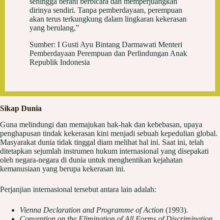
sehingga berani berbicara dan memperjuangkan
dirinya sendiri. Tanpa pemberdayaan, perempuan
akan terus terkungkung dalam lingkaran kekerasan
yang berulang,”
Sumber: I Gusti Ayu Bintang Darmawati Menteri
Pemberdayaan Perempuan dan Perlindungan Anak
Republik Indonesia
Sikap Dunia
Guna melindungi dan memajukan hak-hak dan kebebasan, upaya
penghapusan tindak kekerasan kini menjadi sebuah kepedulian global.
Masyarakat dunia tidak tinggal diam melihat hal ini. Saat ini, telah
ditetapkan sejumlah instrumen hukum internasional yang disepakati
oleh negara-negara di dunia untuk menghentikan kejahatan
kemanusiaan yang berupa kekerasan ini.
Perjanjian internasional tersebut antara lain adalah:
Vienna Declaration and Programme of Action
(1993).
Convention on the Elimination of All Forms of Discrimination