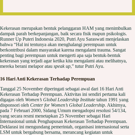
Kekerasan merupakan bentuk pelanggaran HAM yang menimbulkan
dampak parah berkepanjangan, baik secara fisik mapun psikologis.
Runner Up Puteri Indonesia 2020, Putri Ayu Saraswati menjelaskan
bahwa “Hal ini tentunya akan menghalangi perempuan untuk
berkontribusi dalam masyarakat karena mengalami trauma. Sangat
penting bagi perempuan untuk mengerti apa saja bentuk-bentuk
kekerasan yang terjadi agar ketika kita mengalami atau melihatnya,
mereka berani melapor atau
speak up
,” tutur Putri Ayu.
16 Hari Anti Kekerasan Terhadap Perempuan
Tanggal 25 November diperingati sebagai awal dari 16 Hari Anti
Kekerasan Terhadap Perempuan. Aktivitas ini sendiri pertama kali
digagas oleh
Women’s Global Leadership Institute
tahun 1991 yang
disponsori oleh
Center for Women’s Global Leadership
. Akhirnya,
pada 7 Februari 2000, Sidang Umum mengadopsi resolusi 54/134,
yang secara resmi menetapkan 25 November sebagai Hari
Internasional untuk Penghapusan Kekerasan Terhadap Perempuan.
Deklarasi ini mengundang pemerintah, organisasi internasional serta
LSM untuk bergabung bersama, merancang kegiatan untuk