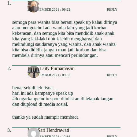
Risna
25 NOVEMBER 2021 / 09:22
REPLY
semoga para wanita bisa berani speak up kalau dirinya
atau mengetahui ada wanita lain yang jadi korban
kekerasan, dan semoga kita bisa mendidik anak-anak
kita yang laki-laki untuk lebih menghargai dan
melindungi saudaranya yang wanita, dan anak wanita
kita bisa dididik jangan mau jadi korban dan bisa
membela dirinya atau mencari perlindungan.
Dewi Laily Purnamasari
25 NOVEMBER 2021 / 09:55
REPLY
benar sekali teh risna …
hari ini ada kampanye speak up
#dengarkanpeludirespon dituliskan di telapak tangan
dan diupload di media sosial.
thanks ya sudah mampir membaca
May Sari Hendrawati
25 NOVEMBER 2021 / 12:16
REPLY