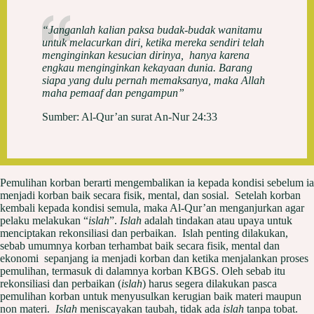
“Janganlah kalian paksa budak-budak wanitamu
untuk melacurkan diri, ketika mereka sendiri telah
menginginkan kesucian dirinya, hanya karena
engkau menginginkan kekayaan dunia. Barang
siapa yang dulu pernah memaksanya, maka Allah
maha pemaaf dan pengampun”
Sumber: Al-Qur’an surat An-Nur 24:33
Pemulihan korban berarti mengembalikan ia kepada kondisi sebelum ia
menjadi korban baik secara fisik, mental, dan sosial. Setelah korban
kembali kepada kondisi semula, maka Al-Qur’an menganjurkan agar
pelaku melakukan “
islah
”.
Islah
adalah tindakan atau upaya untuk
menciptakan rekonsiliasi dan perbaikan. Islah penting dilakukan,
sebab umumnya korban terhambat baik secara fisik, mental dan
ekonomi sepanjang ia menjadi korban dan ketika menjalankan proses
pemulihan, termasuk di dalamnya korban KBGS. Oleh sebab itu
rekonsiliasi dan perbaikan (
islah
) harus segera dilakukan pasca
pemulihan korban untuk menyusulkan kerugian baik materi maupun
non materi.
Islah
meniscayakan taubah, tidak ada
islah
tanpa tobat.