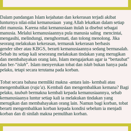
Dalam pandangan Islam kejahatan dan kekerasan terjadi akibat
lunturnya nilai-nilai kemanusiaan yang Allah lekatkan dalam setiap
diri manusia. Karena nilai kemanusiaan itulah ia disebut sebagai
manusia. Melalui kemanusiaannya pula manusia saling mencintai,
mengasihi, melindungi, menghormati, dan tolong menolong. Jika
seorang melakukan kekerasan, termasuk kekerasan berbasis
gender siber atau KBGS, berarti kemanusiaannya sedang bermasalah.
Sebab itu setiap kali seseorang melakukan tindakan yang merugikan
dan membahayakan orang lain, Islam mengajarkan agar ia “bertaubat”
dan ber-“
islah
”. Islam menyerukan tobat dan
islah
bukan hanya pada
pelaku, tetapi secara terutama pada korban.
Tobat secara bahasa memiliki makna -antara lain- kembali atau
mengembalikan (
raja’a
). Kembali dan mengembalikan kemana? Bagi
pelaku,
taubah
bermakna kembali kepada kemanusiaannya, sebab
kemanusiaanya luntur setiap kali ia melakukan tindakan yang
merugikan dan membahayakan orang lain. Namun bagi korban, tobat
berarti mengembalikan korban kepada kondisi sebelum ia menjadi
korban dan di sinilah makna pemulihan korban.