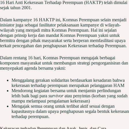
16 Hari Anti Kekerasan Terhadap Perempuan (HAKTP) telah dimulai
sejak tahun 2001.
Dalam kampanye 16 HAKTP ini, Komnas Perempuan selain menjadi
inisiator juga sebagai fasilitator pelaksanaan kampanye di wilayah-
wilayah yang menjadi mitra Komnas Perempuan. Hal ini sejalan
dengan prinsip kerja dan mandat Komnas Perempuan yakni untuk
bermitra dengan pihak masyarakat serta berperan memfasilitasi upaya
terkait pencegahan dan penghapusan Kekerasan terhadap Perempuan.
Dalam rentang 16 hari, Komnas Perempuan mengajak berbagai
komponen masyarakat untuk membangun strategi pengorganisiran dan
menyepakati agenda bersama yakni:
Menggalang gerakan solidaritas berdasarkan kesadaran bahwa
kekerasan terhadap perempuan merupakan pelanggaran HAM
Mendorong kegiatan bersama untuk menjamin perlindungan
lebih baik bagi para
survivor
atau penyintas (korban yang sudah
mampu melampaui pengalaman kekerasan)
Mengajak semua orang untuk terlibat aktif sesuai dengan
kapasitasnya dalam upaya penghapusan segala bentuk kekerasan
terhadap perempuan.
Kekerasan terhadap Perempuan dan Anak, Jenis, dan Cara