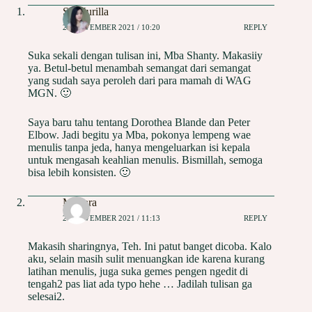
Sri Nurilla
21 NOVEMBER 2021 / 10:20
REPLY
Suka sekali dengan tulisan ini, Mba Shanty. Makasiiy
ya. Betul-betul menambah semangat dari semangat
yang sudah saya peroleh dari para mamah di WAG
MGN. 🙂
Saya baru tahu tentang Dorothea Blande dan Peter
Elbow. Jadi begitu ya Mba, pokonya lempeng wae
menulis tanpa jeda, hanya mengeluarkan isi kepala
untuk mengasah keahlian menulis. Bismillah, semoga
bisa lebih konsisten. 🙂
Mutiara
21 NOVEMBER 2021 / 11:13
REPLY
Makasih sharingnya, Teh. Ini patut banget dicoba. Kalo
aku, selain masih sulit menuangkan ide karena kurang
latihan menulis, juga suka gemes pengen ngedit di
tengah2 pas liat ada typo hehe … Jadilah tulisan ga
selesai2.