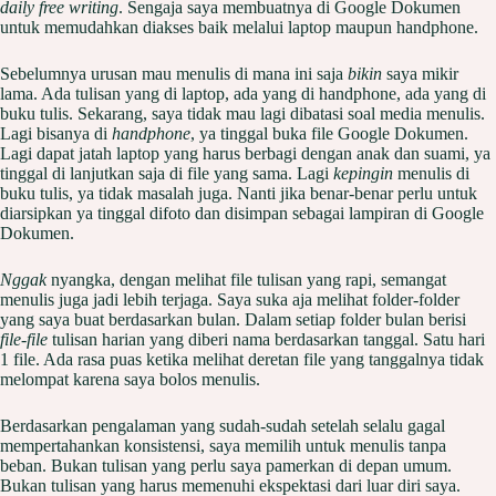
daily free writing
. Sengaja saya membuatnya di Google Dokumen
untuk memudahkan diakses baik melalui laptop maupun handphone.
Sebelumnya urusan mau menulis di mana ini saja
bikin
saya mikir
lama. Ada tulisan yang di laptop, ada yang di handphone, ada yang di
buku tulis. Sekarang, saya tidak mau lagi dibatasi soal media menulis.
Lagi bisanya di
handphone
, ya tinggal buka file Google Dokumen.
Lagi dapat jatah laptop yang harus berbagi dengan anak dan suami, ya
tinggal di lanjutkan saja di file yang sama. Lagi
kepingin
menulis di
buku tulis, ya tidak masalah juga. Nanti jika benar-benar perlu untuk
diarsipkan ya tinggal difoto dan disimpan sebagai lampiran di Google
Dokumen.
Nggak
nyangka, dengan melihat file tulisan yang rapi, semangat
menulis juga jadi lebih terjaga. Saya suka aja melihat folder-folder
yang saya buat berdasarkan bulan. Dalam setiap folder bulan berisi
file-file
tulisan harian yang diberi nama berdasarkan tanggal. Satu hari
1 file. Ada rasa puas ketika melihat deretan file yang tanggalnya tidak
melompat karena saya bolos menulis.
Berdasarkan pengalaman yang sudah-sudah setelah selalu gagal
mempertahankan konsistensi, saya memilih untuk menulis tanpa
beban. Bukan tulisan yang perlu saya pamerkan di depan umum.
Bukan tulisan yang harus memenuhi ekspektasi dari luar diri saya.