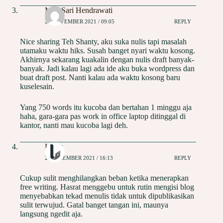
May Sari Hendrawati
22 NOVEMBER 2021 / 09:05
REPLY
Nice sharing Teh Shanty, aku suka nulis tapi masalah
utamaku waktu hiks. Susah banget nyari waktu kosong.
Akhirnya sekarang kuakalin dengan nulis draft banyak-
banyak. Jadi kalau lagi ada ide aku buka wordpress dan
buat draft post. Nanti kalau ada waktu kosong baru
kuselesain.
Yang 750 words itu kucoba dan bertahan 1 minggu aja
haha, gara-gara pas work in office laptop ditinggal di
kantor, nanti mau kucoba lagi deh.
Liliek
25 DESEMBER 2021 / 16:13
REPLY
Cukup sulit menghilangkan beban ketika menerapkan
free writing. Hasrat menggebu untuk rutin mengisi blog
menyebabkan tekad menulis tidak untuk dipublikasikan
sulit terwujud. Gatal banget tangan ini, maunya
langsung ngedit aja.