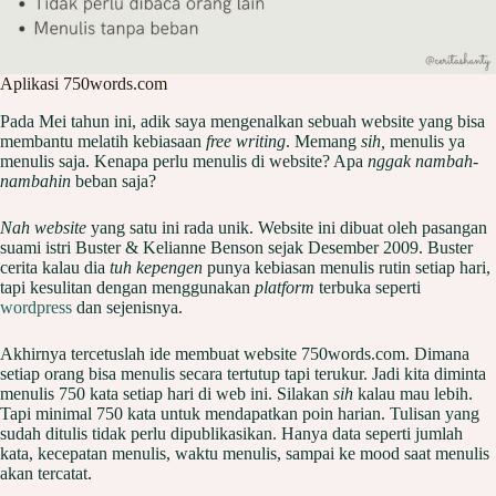
Aplikasi 750words.com
Pada Mei tahun ini, adik saya mengenalkan sebuah website yang bisa
membantu melatih kebiasaan
free writing
. Memang
sih,
menulis ya
menulis saja. Kenapa perlu menulis di website? Apa
nggak nambah-
nambahin
beban saja?
Nah website
yang satu ini rada unik. Website ini dibuat oleh pasangan
suami istri Buster & Kelianne Benson sejak Desember 2009. Buster
cerita kalau dia
tuh kepengen
punya kebiasan menulis rutin setiap hari,
tapi kesulitan dengan menggunakan
platform
terbuka seperti
wordpress
dan sejenisnya.
Akhirnya tercetuslah ide membuat website 750words.com. Dimana
setiap orang bisa menulis secara tertutup tapi terukur. Jadi kita diminta
menulis 750 kata setiap hari di web ini. Silakan
sih
kalau mau lebih.
Tapi minimal 750 kata untuk mendapatkan poin harian. Tulisan yang
sudah ditulis tidak perlu dipublikasikan. Hanya data seperti jumlah
kata, kecepatan menulis, waktu menulis, sampai ke mood saat menulis
akan tercatat.