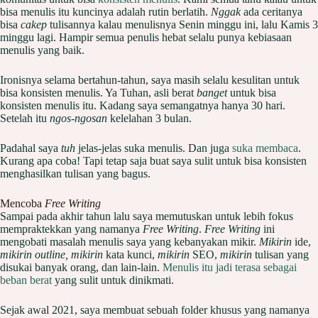
bisa menulis itu kuncinya adalah rutin berlatih.
Nggak
ada ceritanya
bisa
cakep
tulisannya kalau menulisnya Senin minggu ini, lalu Kamis 3
minggu lagi. Hampir semua penulis hebat selalu punya kebiasaan
menulis yang baik.
Ironisnya selama bertahun-tahun, saya masih selalu kesulitan untuk
bisa konsisten menulis. Ya Tuhan, asli berat
banget
untuk bisa
konsisten menulis itu. Kadang saya semangatnya hanya 30 hari.
Setelah itu
ngos-ngosan
kelelahan 3 bulan.
Padahal saya
tuh
jelas-jelas suka menulis. Dan juga
suka membaca
.
Kurang apa coba! Tapi tetap saja buat saya sulit untuk bisa konsisten
menghasilkan tulisan yang bagus.
Mencoba
Free Writing
Sampai pada akhir tahun lalu saya memutuskan untuk lebih fokus
mempraktekkan yang namanya
Free Writing
.
Free Writing
ini
mengobati masalah menulis saya yang kebanyakan mikir.
Mikirin
ide,
mikirin outline, mikirin
kata kunci,
mikirin
SEO,
mikirin
tulisan yang
disukai banyak orang, dan lain-lain.
Menulis itu jadi terasa sebagai
beban berat
yang sulit untuk dinikmati.
Sejak awal 2021, saya membuat sebuah folder khusus yang namanya