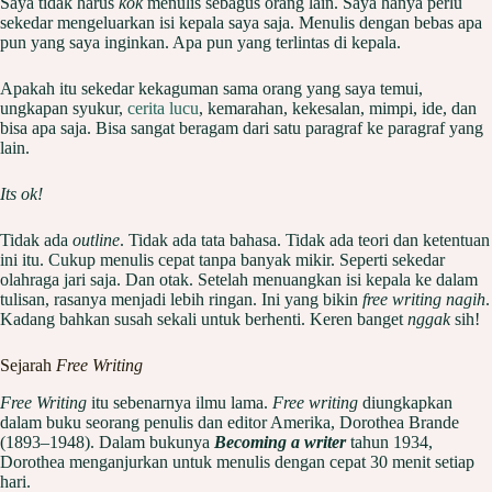
Saya tidak harus
kok
menulis sebagus orang lain. Saya hanya perlu
sekedar mengeluarkan isi kepala saya saja. Menulis dengan bebas apa
pun yang saya inginkan. Apa pun yang terlintas di kepala.
Apakah itu sekedar kekaguman sama orang yang saya temui,
ungkapan syukur,
cerita lucu
, kemarahan, kekesalan, mimpi, ide, dan
bisa apa saja. Bisa sangat beragam dari satu paragraf ke paragraf yang
lain.
Its ok!
Tidak ada
outline
. Tidak ada tata bahasa. Tidak ada teori dan ketentuan
ini itu. Cukup menulis cepat tanpa banyak mikir. Seperti sekedar
olahraga jari saja. Dan otak. Setelah menuangkan isi kepala ke dalam
tulisan, rasanya menjadi lebih ringan. Ini yang bikin
free writing nagih
.
Kadang bahkan susah sekali untuk berhenti. Keren banget
nggak
sih!
Sejarah
Free Writing
Free Writing
itu sebenarnya ilmu lama.
Free writing
diungkapkan
dalam buku seorang penulis dan editor Amerika, Dorothea Brande
(1893–1948). Dalam bukunya
Becoming a writer
tahun 1934,
Dorothea menganjurkan untuk menulis dengan cepat 30 menit setiap
hari.