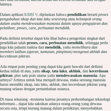
lainnya.
Dalam aplikasi
KBBI V
, dijelaskan bahwa
pendidikan
berarti
proses
pengubahan sikap dan tata laku seseorang atau kelompok orang
dalam usaha mendewasakan manusia dalam upaya pengajaran dan
pelatihan; proses, cara, perbuatan mendidik.
Pada definisi tersebut dapat kita lihat bahwa pengertian singkat dari
pendidikan ialah
proses, cara, perbuatan mendidik
, sehingga perlu
juga kita pahami makna dari
mendidik
, yaitu
memelihara dan
memberi latihan (ajaran, tuntunan, pimpinan) mengenai akhlak dan
kecerdasan pikiran
.
Ada empat poin penting yang dapat kita garis bawahi dari definisi
kedua istilah di atas, yaitu
sikap
,
tata laku
,
akhlak
, dan
kecerdasan
pikiran
; plus satu poin utama yaitu
mendewasakan manusia
. Apa
artinya? Artinya untuk bisa menjadi dewasa, maka seorang manusia
harus memiliki sikap, tata laku, akhlak, dan kecerdasan pikiran yang
matang selaras dengan pertambahan usianya.
Di masa sekarang –terutama karena pesatnya perkembangan teknologi
informasi–, dapat kita saksikan adanya orang-orang yang dewasa
secara usia, tetapi kurang matang dalam pemikiran; menyebabkan