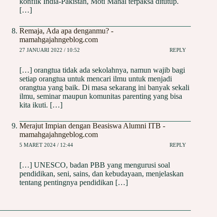
konflik India-Pakistan, Moti Mahal terpaksa ditutup.
[…]
Remaja, Ada apa denganmu? -
mamahgajahngeblog.com
27 JANUARI 2022 / 10:52
REPLY
[…] orangtua tidak ada sekolahnya, namun wajib bagi
setiap orangtua untuk mencari ilmu untuk menjadi
orangtua yang baik. Di masa sekarang ini banyak sekali
ilmu, seminar maupun komunitas parenting yang bisa
kita ikuti. […]
Merajut Impian dengan Beasiswa Alumni ITB -
mamahgajahngeblog.com
5 MARET 2024 / 12:44
REPLY
[…] UNESCO, badan PBB yang mengurusi soal
pendidikan, seni, sains, dan kebudayaan, menjelaskan
tentang pentingnya pendidikan […]