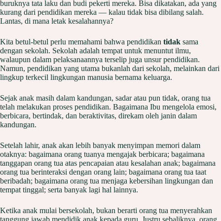
buruknya tata laku dan budi pekerti mereka. Bisa dikatakan, ada yang
kurang dari pendidikan mereka — kalau tidak bisa dibilang salah.
Lantas, di mana letak kesalahannya?
Kita betul-betul perlu memahami bahwa pendidikan
tidak
sama
dengan sekolah. Sekolah adalah tempat untuk menuntut ilmu,
walaupun dalam pelaksanaannya terselip juga unsur pendidikan.
Namun, pendidikan yang utama bukanlah dari sekolah, melainkan dari
lingkup terkecil lingkungan manusia bernama keluarga.
Sejak anak masih dalam kandungan, sadar atau pun tidak, orang tua
telah melakukan proses pendidikan. Bagaimana Ibu mengelola emosi,
berbicara, bertindak, dan beraktivitas, direkam oleh janin dalam
kandungan.
Setelah lahir, anak akan lebih banyak menyimpan memori dalam
otaknya: bagaimana orang tuanya mengajak berbicara; bagaimana
tanggapan orang tua atas pencapaian atau kesalahan anak; bagaimana
orang tua berinteraksi dengan orang lain; bagaimana orang tua taat
beribadah; bagaimana orang tua menjaga kebersihan lingkungan dan
tempat tinggal; serta banyak lagi hal lainnya.
Ketika anak mulai bersekolah, bukan berarti orang tua menyerahkan
tanggung jawab mendidik anak kepada guru. Justru sebaliknya, orang