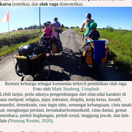
karsa
(estetika), dan
olah raga
(kinestetika).
Ilustrasi keluarga sebagai komunitas terkecil pendidikan olah raga.
Foto oleh
Mark Stosberg, Unsplash
Lebih lanjut, perlu adanya pengembangan dari nilai-nilai karakter di
atas meliputi: religius, jujur, toleransi, disiplin, kerja keras, kreatif,
mandiri, demokratis, rasa ingin tahu, semangat kebangsaan, cinta tanah
air, menghargai prestasi, bersahabat/komunikatif, cinta damai, gemar
membaca, peduli lingkungan, peduli sosial, tanggung jawab, dan lain-
lain (
Nunung Rustini, 2020
).