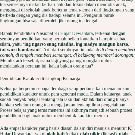
tua semestinya makin berhati-hati dan fokus dalam mendidik anak,
mengingat di sekolah anak bertemu teman-teman dari lingkungan yang
berbeda dengan yang dia hadapi selama ini. Pengaruh buruk
lingkungan bisa saja diperoleh jika orang tua lengah.
Bapak Pendidikan Nasional
Ki Hajar Dewantara
, terkenal dengan
semboyan pendidikan yang pernah beliau lontarkan hampir seabad
silam, yaitu ‘
ing ngarso sung tuladha, ing madyo mangun karso,
tut wuri handayani
‘. Arti dari semboyan ini adalah
di depan memberi
contoh, di tengah memberi semangat, di belakang memberi dorongan
.
Menilik arti tersebut, siapa lagi yang paling mungkin untuk
menjalankan peranan ini, kalau bukan orang tua?
Pendidikan Karakter di Lingkup Keluarga
Keluarga berperan sebagai lembaga yang pertama kali menanamkan
pendidikan karakter untuk para generasi muda. Dalam keluarga, anak
sudah banyak belajar tentang tata laku dan akhlak dari orang tuanya
bahkan sebelum orang tua mengajarkan tentang ilmu pengetahuan.
Proses belajar yang terus menerus ini akhirnya menjadi sebuah proses
pendidikan bagi anak untuk membentuk karakter mereka.
Ada empat karakter yang harus diasah dalam diri manusia menurut Ki
Hajar Dewantara, yakni
olah hati
(etika),
olah pikir
(literasi),
olah